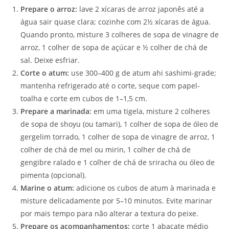
Prepare o arroz:
lave 2 xícaras de arroz japonês até a
água sair quase clara; cozinhe com 2½ xícaras de água.
Quando pronto, misture 3 colheres de sopa de vinagre de
arroz, 1 colher de sopa de açúcar e ½ colher de chá de
sal. Deixe esfriar.
Corte o atum:
use 300–400 g de atum ahi sashimi-grade;
mantenha refrigerado até o corte, seque com papel-
toalha e corte em cubos de 1–1,5 cm.
Prepare a marinada:
em uma tigela, misture 2 colheres
de sopa de shoyu (ou tamari), 1 colher de sopa de óleo de
gergelim torrado, 1 colher de sopa de vinagre de arroz, 1
colher de chá de mel ou mirin, 1 colher de chá de
gengibre ralado e 1 colher de chá de sriracha ou óleo de
pimenta (opcional).
Marine o atum:
adicione os cubos de atum à marinada e
misture delicadamente por 5–10 minutos. Evite marinar
por mais tempo para não alterar a textura do peixe.
Prepare os acompanhamentos:
corte 1 abacate médio