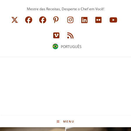
Ir
Mestre das Receitas, Desperte o Chef em Você!
para
o
conteúdo
PORTUGUÊS
MENU