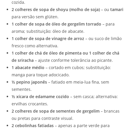
cozida.
2 colheres de sopa de shoyu (molho de soja)
– ou
tamari
para versão sem glúten.
1 colher de sopa de óleo de gergelim torrado
– para
aroma; substituição: óleo de abacate.
1 colher de sopa de vinagre de arroz
– ou suco de limão
fresco como alternativa.
1 colher de chá de óleo de pimenta ou 1 colher de chá
de sriracha
– ajuste conforme tolerância ao picante.
1 abacate médio
– cortado em cubos; substituição:
manga para toque adocicado.
½ pepino japonês
– fatiado em meia-lua fina, sem
sementes.
½ xícara de edamame cozido
– sem casca; alternativa:
ervilhas crocantes.
2 colheres de sopa de sementes de gergelim
– brancas
ou pretas para contraste visual.
2 cebolinhas fatiadas
– apenas a parte verde para