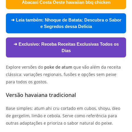
Abacaxi Costa Oeste hawaiian bbq chicken
➜ Leia também:
Nhoque de Batata: Descubra o Sabor
e Segredos dessa Delícia
➜ Exclusivo:
Receba Receitas Exclusivas Todos os
Dias
Explore versões do
poke de atum
que vão além da receita
clássica: variações regionais, fusões e opções sem peixe
para todos os gostos.
Versão havaiana tradicional
Base simples: atum ahi cru cortado em cubos, shoyu, óleo
de gergelim, limão e cebola. Serve como referência para
outras adaptações e prioriza o sabor natural do peixe.