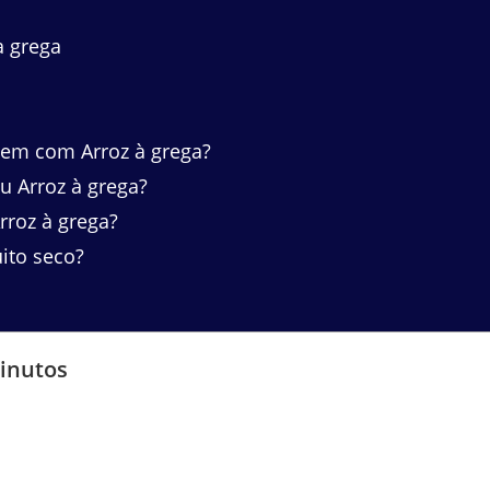
à grega
m com Arroz à grega?
 Arroz à grega?
roz à grega?
ito seco?
minutos