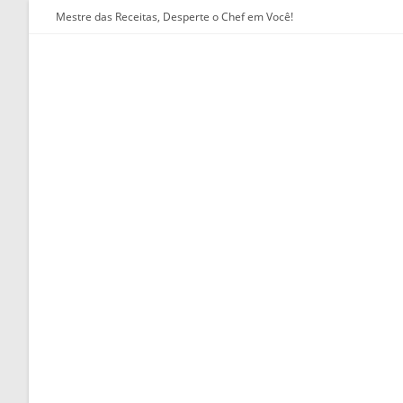
Ir
Mestre das Receitas, Desperte o Chef em Você!
para
o
conteúdo