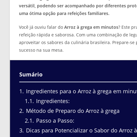
versátil, podendo ser acompanhado por diferentes prote
uma ótima opção para refeições familiares.
Você já ouviu falar do
Arroz à grega em minutos
? Este pr
refeição rápida e saborosa. Com uma combinação de legum
aproveitar os sabores da culinária brasileira. Prepare-se
sucesso na sua mesa.
Sumário
1
Ingredientes para o Arroz à grega em minu
1.1
Ingredientes:
2
Método de Preparo do Arroz à grega
2.1
Passo a Passo:
3
Dicas para Potencializar o Sabor do Arroz 