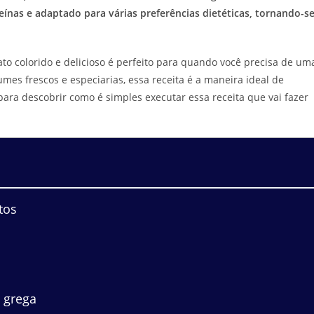
ínas e adaptado para várias preferências dietéticas, tornando-s
ato colorido e delicioso é perfeito para quando você precisa de um
es frescos e especiarias, essa receita é a maneira ideal de
 para descobrir como é simples executar essa receita que vai fazer
tos
à grega