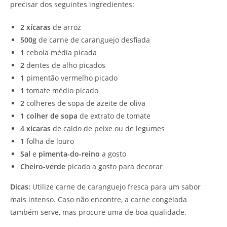
precisar dos seguintes ingredientes:
2 xícaras
de arroz
500g
de carne de caranguejo desfiada
1
cebola média picada
2
dentes de alho picados
1
pimentão vermelho picado
1
tomate médio picado
2
colheres de sopa de azeite de oliva
1 colher de sopa
de extrato de tomate
4 xícaras
de caldo de peixe ou de legumes
1
folha de louro
Sal
e
pimenta-do-reino
a gosto
Cheiro-verde
picado a gosto para decorar
Dicas:
Utilize carne de caranguejo fresca para um sabor
mais intenso. Caso não encontre, a carne congelada
também serve, mas procure uma de boa qualidade.