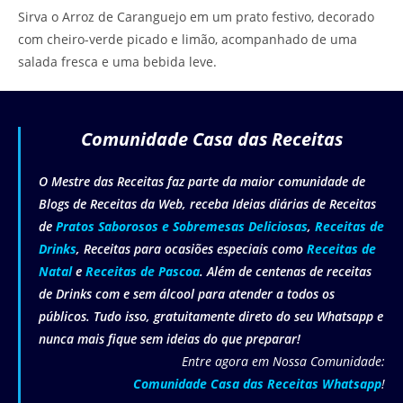
Sirva o Arroz de Caranguejo em um prato festivo, decorado
com cheiro-verde picado e limão, acompanhado de uma
salada fresca e uma bebida leve.
Comunidade Casa das Receitas
O Mestre das Receitas faz parte da maior comunidade de
Blogs de Receitas da Web, receba Ideias diárias de Receitas
de
Pratos Saborosos e Sobremesas Deliciosas
,
Receitas de
Drinks
, Receitas para ocasiões especiais como
Receitas de
Natal
e
Receitas de Pascoa
. Além de centenas de receitas
de Drinks com e sem álcool para atender a todos os
públicos. Tudo isso, gratuitamente direto do seu Whatsapp e
nunca mais fique sem ideias do que preparar!
Entre agora em Nossa Comunidade:
Comunidade Casa das Receitas Whatsapp
!