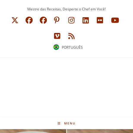
Ir
Mestre das Receitas, Desperte o Chef em Você!
para
o
conteúdo
PORTUGUÊS
MENU