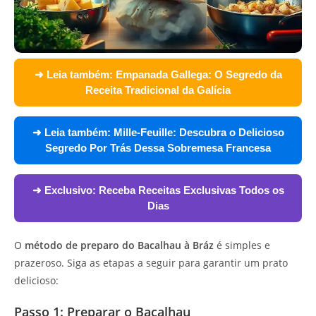
➜ Leia também:
Empanada Gallega: O Segredo da
Receita Tradicional da Galícia
➜ Leia também:
Mille-Feuille: Descubra o Delicioso
Segredo Por Trás Dessa Sobremesa Francesa
➜ Exclusivo:
Receba Receitas Exclusivas Todos os
Dias
O
método de preparo do Bacalhau à Bráz
é simples e
prazeroso. Siga as etapas a seguir para garantir um prato
delicioso:
Passo 1: Preparar o Bacalhau