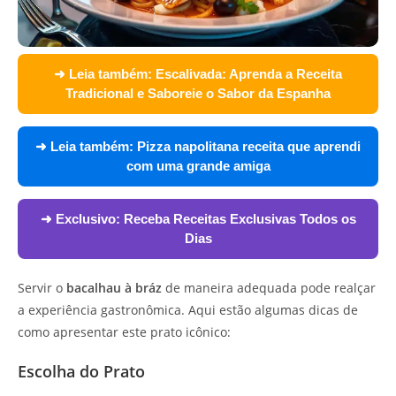
➜ Leia também:
Escalivada: Aprenda a Receita
Tradicional e Saboreie o Sabor da Espanha
➜ Leia também:
Pizza napolitana receita que aprendi
com uma grande amiga
➜ Exclusivo:
Receba Receitas Exclusivas Todos os
Dias
Servir o
bacalhau à bráz
de maneira adequada pode realçar
a experiência gastronômica. Aqui estão algumas dicas de
como apresentar este prato icônico:
Escolha do Prato