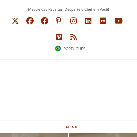
Ir
Mestre das Receitas, Desperte o Chef em Você!
para
o
conteúdo
PORTUGUÊS
MENU