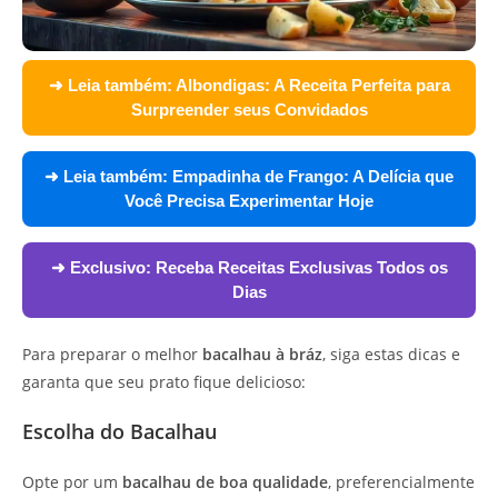
➜ Leia também:
Albondigas: A Receita Perfeita para
Surpreender seus Convidados
➜ Leia também:
Empadinha de Frango: A Delícia que
Você Precisa Experimentar Hoje
➜ Exclusivo:
Receba Receitas Exclusivas Todos os
Dias
Para preparar o melhor
bacalhau à bráz
, siga estas dicas e
garanta que seu prato fique delicioso:
Escolha do Bacalhau
Opte por um
bacalhau de boa qualidade
, preferencialmente