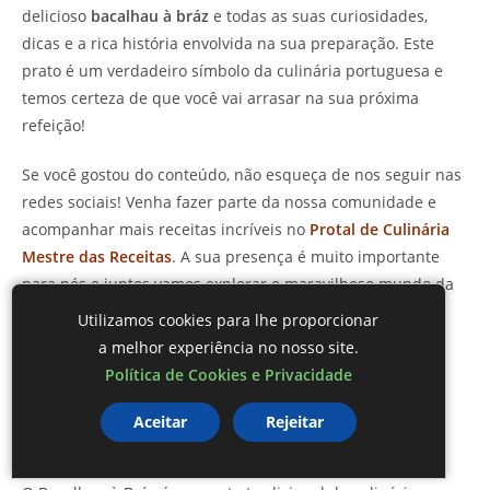
delicioso
bacalhau à bráz
e todas as suas curiosidades,
dicas e a rica história envolvida na sua preparação. Este
prato é um verdadeiro símbolo da culinária portuguesa e
temos certeza de que você vai arrasar na sua próxima
refeição!
Se você gostou do conteúdo, não esqueça de nos seguir nas
redes sociais! Venha fazer parte da nossa comunidade e
acompanhar mais receitas incríveis no
Protal de Culinária
Mestre das Receitas
. A sua presença é muito importante
para nós e juntos vamos explorar o maravilhoso mundo da
gastronomia!
Utilizamos cookies para lhe proporcionar
a melhor experiência no nosso site.
FAQ – Perguntas frequentes sobre
Política de Cookies e Privacidade
Bacalhau à Bráz
Aceitar
Rejeitar
Qual é a origem do Bacalhau à Bráz?