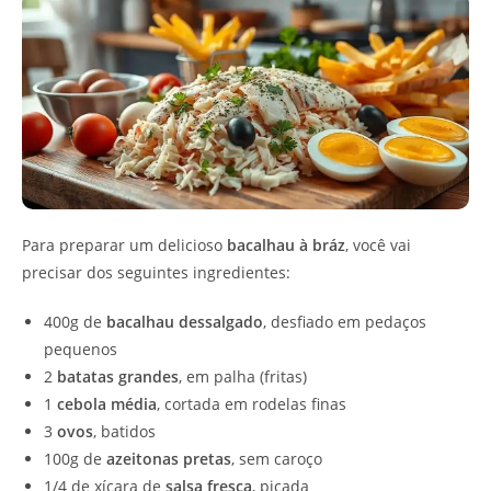
Para preparar um delicioso
bacalhau à bráz
, você vai
precisar dos seguintes ingredientes:
400g de
bacalhau dessalgado
, desfiado em pedaços
pequenos
2
batatas grandes
, em palha (fritas)
1
cebola média
, cortada em rodelas finas
3
ovos
, batidos
100g de
azeitonas pretas
, sem caroço
1/4 de xícara de
salsa fresca
, picada