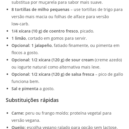
substitua por muçarela para sabor mais suave.
8 tortillas de milho pequenas
– use tortillas de trigo para
versão mais macia ou folhas de alface para versão
low‑carb.
1/4 xícara (10 g) de coentro fresco
, picado.
1 limão
, cortado em gomos para servir.
Opcional: 1 jalapeño
, fatiado finamente, ou pimenta em
flocos a gosto.
Opcional: 1/2 xícara (120 g) de sour cream
(creme azedo)
ou iogurte natural como alternativa mais leve.
Opcional: 1/2 xícara (120 g) de salsa fresca
– pico de gallo
funciona bem.
Sal e pimenta
a gosto.
Substituições rápidas
Carne:
peru ou frango moído; proteína vegetal para
versão vegana.
Queijo:
escolha vegano ralado para opção sem lactose.