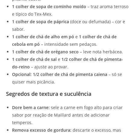
1 colher de sopa de cominho moído
– traz aroma terroso
e típico do Tex‑Mex.
1 colher de sopa de páprica
(doce ou defumada) – cor e
sabor.
1 colher de chá de alho em pó
e
1 colher de chá de
cebola em pó
– intensidade sem pedaços.
1 colher de chá de orégano seco
– leve nota herbácea.
1 colher de chá de sal
e
1/2 colher de chá de pimenta-
do-reino
– ajuste ao provar.
Opcional: 1/2 colher de chá de pimenta caiena
– só se
quiser mais picância.
Segredos de textura e suculência
Dore bem a carne:
sele a carne em fogo alto para criar
sabor por reação de Maillard antes de adicionar
temperos.
Remova excesso de gordura:
descarte o excesso, mas