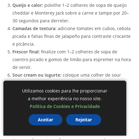
Queijo e calor:
polvilhe 1–2 colheres de sopa de queijo
cheddar e Monterey Jack sobre a carne e tampe por 20–
30 segundos para derreter.
Camadas de textura:
adicione tomates em cubos, cebola
picada e fatias finas de jalapeño para contraste crocante
e picância.
Frescor final:
finalize com 1–2 colheres de sopa de
coentro picado e gomos de limão para espremer na hora
de servir.
Sour cream ou iogurte:
coloque uma colher de sour
cream ou iogurte natural por cima para equilibrar
sabores.
Utilizamos cookies para lhe proporcionar
a melhor experiência no nosso site.
Apresentação e guarnições
Política de Cookies e Privacidade
Prato:
use uma tábua de madeira ou prato rústico;
Aceitar
Rejeitar
alinhe os tacos levemente sobrepostos para foto e
serviço.