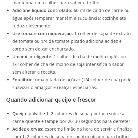
mantenha uma colher para sabor e brilho.
Adicione líquido controlado:
60 ml de caldo de carne ou
água após temperar mantém a suculência; cozinhe até
reduzir levemente.
Use tomate com moderação:
1 colher de sopa de extrato
de tomate ou 1/4 de tomate picado adiciona acidez e
corpo sem deixar encharcado.
Umami inteligente:
1 colher de chá de molho inglês ou
1/2 colher de chá de molho de soja intensifica o sabor
sem alterar a receita.
Equilíbrio:
uma pitada de açúcar (1/4 colher de chá) pode
suavizar o amargor e realçar especiarias.
Quando adicionar queijo e frescor
Queijo:
polvilhe 1–2 colheres de sopa por taco sobre a
carne quente e tampe por 20–30 segundos para derreter.
Acidez e ervas:
esprema limão na hora de servir e finalize
com 1–2 colheres de sopa de coentro picado para brilho