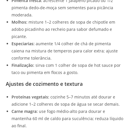
Pimenta fresca:
acrescente 1 jalapeño picado ou 1/2
pimenta dedo‑de‑moça sem sementes para picância
moderada.
Molhos:
misture 1–2 colheres de sopa de chipotle em
adobo picadinho ao recheio para sabor defumado e
picante.
Especiarias:
aumente 1/4 colher de chá de pimenta
caiena na mistura de temperos para calor extra; ajuste
conforme tolerância.
Finalização:
sirva com 1 colher de sopa de hot sauce por
taco ou pimenta em flocos a gosto.
Ajustes de cozimento e textura
Proteínas vegetais:
cozinhe 5–7 minutos até dourar e
adicione 1–2 colheres de sopa de água se secar demais.
Carne magra:
use fogo médio‑alto para dourar e
mantenha 60 ml de caldo para suculência; reduza líquido
ao final.