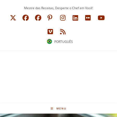
Ir
Mestre das Receitas, Desperte o Chef em Você!
para
o
conteúdo
PORTUGUÊS
MENU