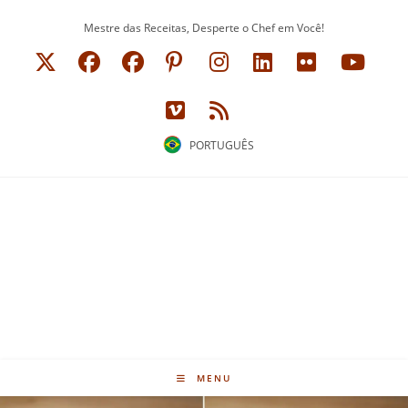
Ir
Mestre das Receitas, Desperte o Chef em Você!
para
o
conteúdo
PORTUGUÊS
MENU