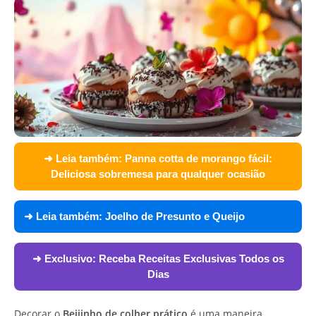
➜ Leia também:
Panna cotta de morango fácil:
Deliciosa sobremesa para qualquer ocasião
➜ Leia também:
Joelho de Presunto e Queijo
➜ Exclusivo:
Receba Receitas Exclusivas Todos os
Dias
Decorar o
Beijinho de colher prático
é uma maneira