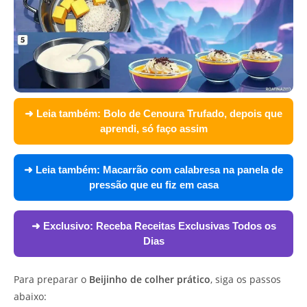
➜ Leia também:
Bolo de Cenoura Trufado, depois que
aprendi, só faço assim
➜ Leia também:
Macarrão com calabresa na panela de
pressão que eu fiz em casa
➜ Exclusivo:
Receba Receitas Exclusivas Todos os
Dias
Para preparar o
Beijinho de colher prático
, siga os passos
abaixo: