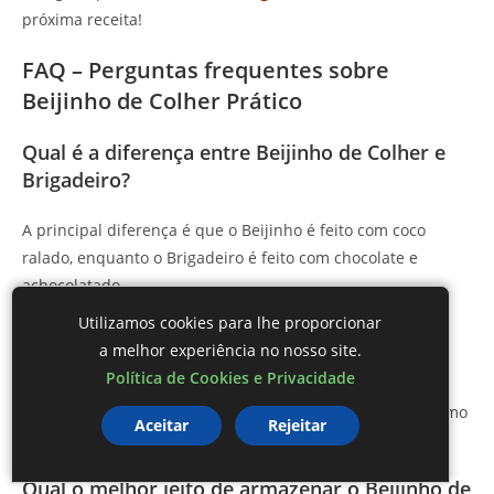
próxima receita!
FAQ – Perguntas frequentes sobre
Beijinho de Colher Prático
Qual é a diferença entre Beijinho de Colher e
Brigadeiro?
A principal diferença é que o Beijinho é feito com coco
ralado, enquanto o Brigadeiro é feito com chocolate e
achocolatado.
Utilizamos cookies para lhe proporcionar
Posso fazer Beijinho de Colher sem leite
a melhor experiência no nosso site.
condensado?
Política de Cookies e Privacidade
Sim, você pode usar leite condensado de soja ou até mesmo
Aceitar
Rejeitar
creme de coco para uma versão vegana.
Qual o melhor jeito de armazenar o Beijinho de