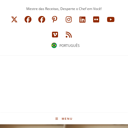
Ir
Mestre das Receitas, Desperte o Chef em Você!
para
o
conteúdo
PORTUGUÊS
MENU