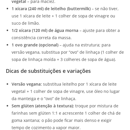
vegetal
– para maciez.
1 xícara (240 ml) de leitelho (buttermilk)
– se não tiver,
use 1 xícara de leite + 1 colher de sopa de vinagre ou
suco de limão.
1/2 xícara (120 ml) de água morna
– ajuste para obter a
consistência correta da massa.
1 ovo grande (opcional)
– ajuda na estrutura; para
versão vegana, substitua por “ovo” de linhaça (1 colher de
sopa de linhaça moída + 3 colheres de sopa de água).
Dicas de substituições e variações
Versão vegana:
substitua leitelho por 1 xícara de leite
vegetal + 1 colher de sopa de vinagre, use óleo no lugar
da manteiga e o “ovo” de linhaça.
Sem glúten (atenção à textura):
troque por mistura de
farinhas sem glúten 1:1 e acrescente 1 colher de chá de
goma xantana; o pão pode ficar mais denso e exigir
tempo de cozimento a vapor maior.