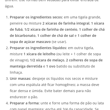
água.
Preparar os ingredientes secos:
em uma tigela grande,
peneire ou misture
2 xícaras de farinha integral
,
1 xícara
de fubá
,
1/2 xícara de farinha de centeio
,
1 colher de chá
de bicarbonato
,
1 colher de chá de sal
e
1 colher de
sopa de açúcar mascavo
(se usar).
Preparar os ingredientes líquidos:
em outra tigela,
misture
1 xícara de leitelho
(ou leite + 1 colher de sopa
de vinagre),
1/2 xícara de melaço
,
2 colheres de sopa de
manteiga derretida
e
1 ovo
batido ou substituto de
linhaça.
Unir massas:
despeje os líquidos nos secos e misture
com uma espátula até ficar homogêneo; a massa deve
ficar densa e úmida. Evite bater demais para não
endurecer o pão.
Preparar a forma:
unte e forre uma forma de pão ou lata
com papel manteiga; encha até 3/4 da capacidade. Se