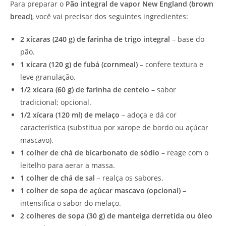
Para preparar o
Pão integral de vapor New England (brown
bread)
, você vai precisar dos seguintes ingredientes:
2 xícaras (240 g) de farinha de trigo integral
– base do
pão.
1 xícara (120 g) de fubá (cornmeal)
– confere textura e
leve granulação.
1/2 xícara (60 g) de farinha de centeio
– sabor
tradicional; opcional.
1/2 xícara (120 ml) de melaço
– adoça e dá cor
característica (substitua por xarope de bordo ou açúcar
mascavo).
1 colher de chá de bicarbonato de sódio
– reage com o
leitelho para aerar a massa.
1 colher de chá de sal
– realça os sabores.
1 colher de sopa de açúcar mascavo (opcional)
–
intensifica o sabor do melaço.
2 colheres de sopa (30 g) de manteiga derretida ou óleo