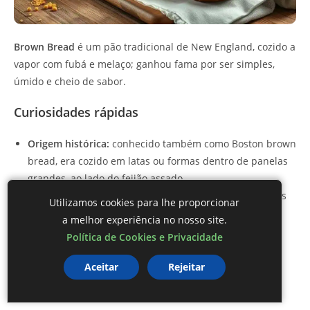
Brown Bread
é um pão tradicional de New England, cozido a
vapor com fubá e melaço; ganhou fama por ser simples,
úmido e cheio de sabor.
Curiosidades rápidas
Origem histórica:
conhecido também como Boston brown
bread, era cozido em latas ou formas dentro de panelas
grandes, ao lado do feijão assado.
Melaço como marca:
o melaço não só colore o pão, mas
Utilizamos cookies para lhe proporcionar
era um adoçante barato e preservante no século XIX.
a melhor experiência no nosso site.
Textura única:
a mistura de fubá com farinha integral
Política de Cookies e Privacidade
cria um miolo denso e levemente granulado, diferente
dos pães assados.
Aceitar
Rejeitar
Benefícios nutricionais do pão