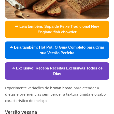
➜ Leia também:
Sopa de Peixe Tradicional New
England fish chowder
➜ Leia também:
Hot Pot: O Guia Completo para Criar
sua Versão Perfeita
➜ Exclusivo:
Receba Receitas Exclusivas Todos os
Dias
Experimente variações do
brown bread
para atender a
dietas e preferências sem perder a textura úmida e o sabor
característico do melaço.
Versão vegana