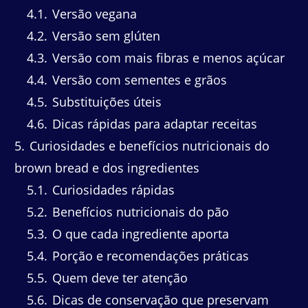
4.1
Versão vegana
4.2
Versão sem glúten
4.3
Versão com mais fibras e menos açúcar
4.4
Versão com sementes e grãos
4.5
Substituições úteis
4.6
Dicas rápidas para adaptar receitas
5
Curiosidades e benefícios nutricionais do
brown bread e dos ingredientes
5.1
Curiosidades rápidas
5.2
Benefícios nutricionais do pão
5.3
O que cada ingrediente aporta
5.4
Porção e recomendações práticas
5.5
Quem deve ter atenção
5.6
Dicas de conservação que preservam