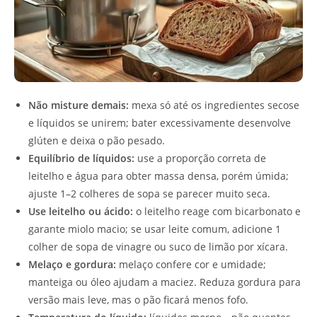
Não misture demais:
mexa só até os ingredientes secose
e líquidos se unirem; bater excessivamente desenvolve
glúten e deixa o pão pesado.
Equilíbrio de líquidos:
use a proporção correta de
leitelho e água para obter massa densa, porém úmida;
ajuste 1–2 colheres de sopa se parecer muito seca.
Use leitelho ou ácido:
o leitelho reage com bicarbonato e
garante miolo macio; se usar leite comum, adicione 1
colher de sopa de vinagre ou suco de limão por xícara.
Melaço e gordura:
melaço confere cor e umidade;
manteiga ou óleo ajudam a maciez. Reduza gordura para
versão mais leve, mas o pão ficará menos fofo.