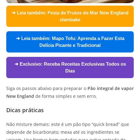
➜ Leia também:
Festa de Frutos do Mar New England
clambake
➜ Leia também:
Mapo Tofu: Aprenda a Fazer Esta
Delícia Picante e Tradicional
➜ Exclusivo:
Receba Receitas Exclusivas Todos os
Dias
Siga os passos abaixo para preparar o
Pão integral de vapor
New England
de forma simples e sem erro.
Dicas práticas
Não misture demais: este é um pão tipo “quick bread” que
depende de bicarbonato; mexa até os ingredientes se
unirem. Use formas bem vedadas para evitar entrada de