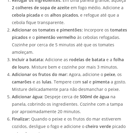
Refogar os ingredientes:
Em uma panela grande, aqueça
2 colheres de sopa de azeite
em fogo médio. Adicione a
cebola picada
e os
alhos picados
, e refogue até que a
cebola fique transparente.
Adicionar os tomates e pimentões:
Incorpore os
tomates
picados
e o
pimentão vermelho
às cebolas refogadas.
Cozinhe por cerca de 5 minutos até que os tomates
amoleçam.
Incluir a batata:
Adicione as
rodelas de batata
e a
folha
de louro
. Misture bem e cozinhe por mais 3 minutos.
Adicionar os frutos do mar:
Agora, adicione o
peixe
, os
camarões
e as
lulas
. Tempere com
sal
e
pimenta
a gosto.
Misture delicadamente para não desmanchar o peixe.
Adicionar água:
Despeje cerca de
500ml de água
na
panela, cobrindo os ingredientes. Cozinhe com a tampa
por aproximadamente 20 minutos.
Finalizar:
Quando o peixe e os frutos do mar estiverem
cozidos, desligue o fogo e adicione o
cheiro verde
picado