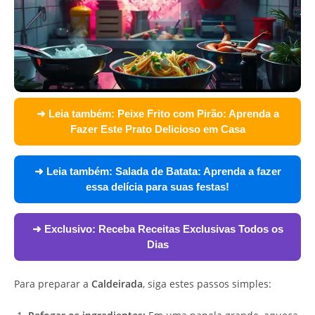
➜ Leia também:
Peixe Frito com Pirão: Aprenda a
Fazer Este Prato Delicioso em Casa
➜ Leia também:
Salada de Batata: Aprenda a fazer
essa delícia para suas festas!
➜ Exclusivo:
Receba Receitas Exclusivas Todos os
Dias
Para preparar a
Caldeirada
, siga estes passos simples: