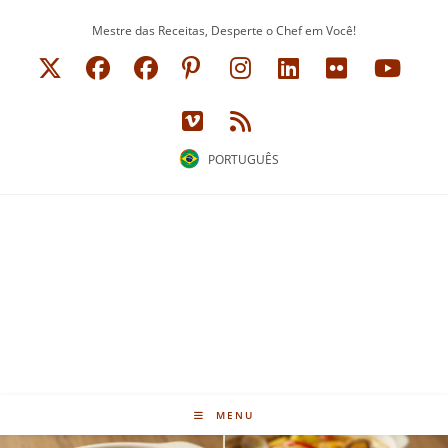
Ir
Mestre das Receitas, Desperte o Chef em Você!
para
o
conteúdo
PORTUGUÊS
MENU