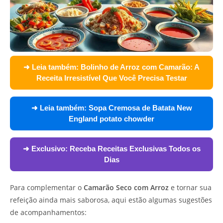
➜ Leia também:
Bolinho de Arroz com Camarão: A
Receita Irresistível Que Você Precisa Testar
➜ Leia também:
Sopa Cremosa de Batata New
England potato chowder
➜ Exclusivo:
Receba Receitas Exclusivas Todos os
Dias
Para complementar o
Camarão Seco com Arroz
e tornar sua
refeição ainda mais saborosa, aqui estão algumas sugestões
de acompanhamentos: