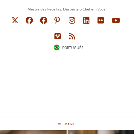
Ir
Mestre das Receitas, Desperte o Chef em Você!
para
o
conteúdo
PORTUGUÊS
MENU