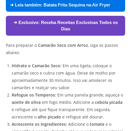
➜ Leia também:
Batata Frita Sequina na Air Fryer
➜ Exclusivo:
Receba Receitas Exclusivas Todos os
Dias
Para preparar o
Camarão Seco com Arroz
, siga os passos
abaixo:
Hidrate o Camarão Seco:
Em uma tigela, coloque o
camarão seco e cubra com água. Deixe de molho por
aproximadamente 30 minutos. Isso vai amolecer os
camarões e realçar seu sabor.
Refogue os Temperos:
Em uma panela grande, aqueça o
azeite de oliva
em fogo médio. Adicione a
cebola picada
e refogue até que fique transparente. Em seguida,
acrescente o
alho picado
e refogue até dourar.
Acrescente os Ingredientes:
Adicione o
tomate
e o