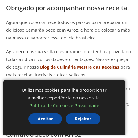
Obrigado por acompanhar nossa receita!
Agora que você conhece todos os passos para preparar um
delicioso
Camarão Seco com Arroz
, é hora de colocar a mão
na massa e saborear essa delícia brasileira!
Agradecemos sua visita e esperamos que tenha aproveitado
todas as dicas, curiosidades e orientações. Não se esqueça
de seguir nosso
Blog de Culinária Mestre das Receitas
para
mais receitas incríveis e dicas valiosas!
Convidamos você a nos acompanhar nas redes sociais, para
Utilizamos cookies para lhe proporcionar
que juntos possamos explorar o maravilhoso mundo da
a melhor experiência no nosso site.
culinária. Junte-se à nossa comunidade e descubra sempre
Política de Cookies e Privacidade
novas receitas saborosas!
Aceitar
Rejeitar
FAQ – Perguntas frequentes sobre
Camarão Seco com Arroz