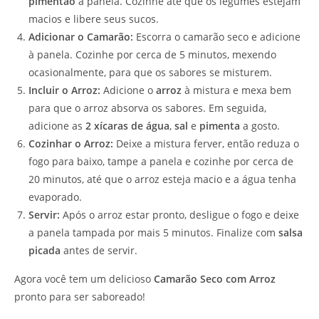
pimentão
à panela. Cozinhe até que os legumes estejam
macios e libere seus sucos.
Adicionar o Camarão:
Escorra o camarão seco e adicione
à panela. Cozinhe por cerca de 5 minutos, mexendo
ocasionalmente, para que os sabores se misturem.
Incluir o Arroz:
Adicione o
arroz
à mistura e mexa bem
para que o arroz absorva os sabores. Em seguida,
adicione as
2 xícaras de água
,
sal
e
pimenta
a gosto.
Cozinhar o Arroz:
Deixe a mistura ferver, então reduza o
fogo para baixo, tampe a panela e cozinhe por cerca de
20 minutos, até que o arroz esteja macio e a água tenha
evaporado.
Servir:
Após o arroz estar pronto, desligue o fogo e deixe
a panela tampada por mais 5 minutos. Finalize com
salsa
picada
antes de servir.
Agora você tem um delicioso
Camarão Seco com Arroz
pronto para ser saboreado!