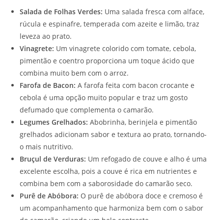
Salada de Folhas Verdes:
Uma salada fresca com alface,
rúcula e espinafre, temperada com azeite e limão, traz
leveza ao prato.
Vinagrete:
Um vinagrete colorido com tomate, cebola,
pimentão e coentro proporciona um toque ácido que
combina muito bem com o arroz.
Farofa de Bacon:
A farofa feita com bacon crocante e
cebola é uma opção muito popular e traz um gosto
defumado que complementa o camarão.
Legumes Grelhados:
Abobrinha, berinjela e pimentão
grelhados adicionam sabor e textura ao prato, tornando-
o mais nutritivo.
Bruçul de Verduras:
Um refogado de couve e alho é uma
excelente escolha, pois a couve é rica em nutrientes e
combina bem com a saborosidade do camarão seco.
Purê de Abóbora:
O purê de abóbora doce e cremoso é
um acompanhamento que harmoniza bem com o sabor