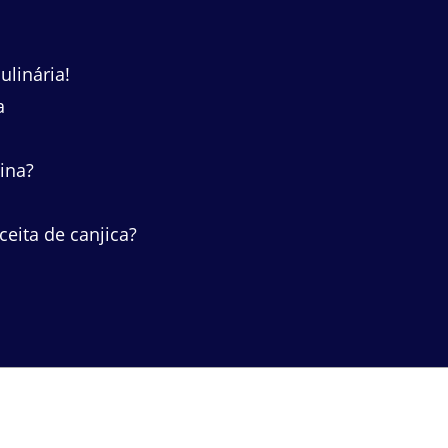
linária!
a
ina?
ceita de canjica?