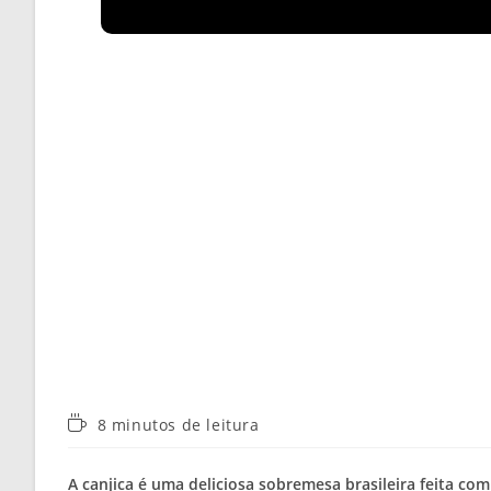
Tempo
8 minutos de leitura
de
leitura:
A canjica é uma deliciosa sobremesa brasileira feita com