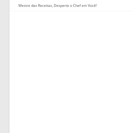
Ir
Mestre das Receitas, Desperte o Chef em Você!
para
o
conteúdo