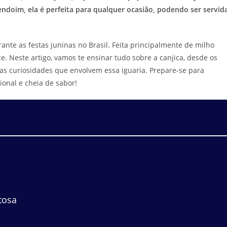
ndoim, ela é perfeita para qualquer ocasião, podendo ser servid
te as festas juninas no Brasil. Feita principalmente de milho
. Neste artigo, vamos te ensinar tudo sobre a canjica, desde os
as curiosidades que envolvem essa iguaria. Prepare-se para
ional e cheia de sabor!
tosa