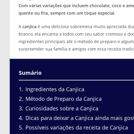
Com várias variações que incluem chocolate, coco e ame
quente ou fria, sempre com um toque especial.
A
canjica
é uma deliciosa sobremesa muito apreciada duran
branco, ela encanta a todos com seu sabor cremoso e doce
ingredientes principais até o método de preparo e algum
surpreender sua família e amigos com essa receita tradic
Sumário
1
Ingredientes da Canjica
2
Método de Preparo da Canjica
3
Curiosidades sobre a Canjica
4
Dicas para deixar a Canjica ainda mais gos
5
Possíveis variações da receita de Canjica