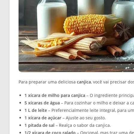
Para preparar uma deliciosa
canjica
, você vai precisar d
1 xícara de milho para canjica
– O ingrediente princip
5 xícaras de água
– Para cozinhar o milho e deixar a c
1 L de leite
– Preferencialmente leite integral, para u
1 xícara de açúcar
– Ajuste ao seu gosto.
1 pitada de sal
– Realça o sabor da canjica.
1/2 xícara de coco ralado
– Opcional, mas traz uma del