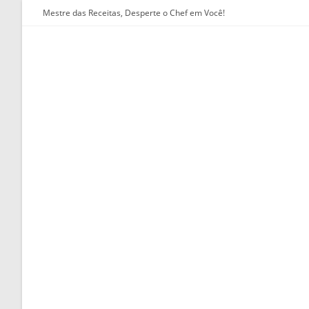
Ir
Mestre das Receitas, Desperte o Chef em Você!
para
o
conteúdo