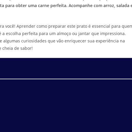
ta para obter uma carne perfeita. Acompanhe com arroz, salada 
para você! Aprender como preparar este prato é essencial para que
 a escolha perfeita para um almoço ou jantar que impressiona.
 e algumas curiosidades que vão enriquecer sua experiência na
 cheia de sabor!