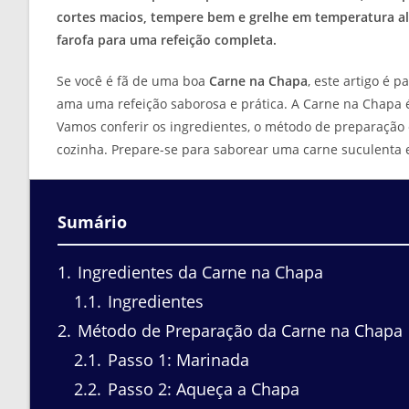
cortes macios, tempere bem e grelhe em temperatura al
farofa para uma refeição completa.
Se você é fã de uma boa
Carne na Chapa
, este artigo é 
ama uma refeição saborosa e prática. A Carne na Chapa é
Vamos conferir os ingredientes, o método de preparação
cozinha. Prepare-se para saborear uma carne suculenta e
Sumário
1
Ingredientes da Carne na Chapa
1.1
Ingredientes
2
Método de Preparação da Carne na Chapa
2.1
Passo 1: Marinada
2.2
Passo 2: Aqueça a Chapa