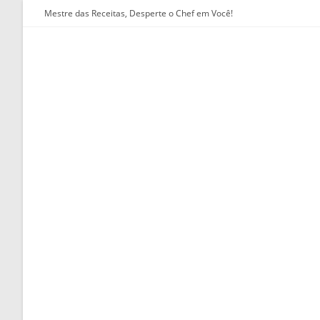
Ir
Mestre das Receitas, Desperte o Chef em Você!
para
o
conteúdo