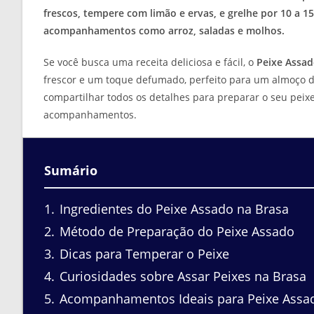
frescos, tempere com limão e ervas, e grelhe por 10 a 1
acompanhamentos como arroz, saladas e molhos.
Se você busca uma receita deliciosa e fácil, o
Peixe Assad
frescor e um toque defumado, perfeito para um almoço 
compartilhar todos os detalhes para preparar o seu peix
acompanhamentos.
Sumário
1
Ingredientes do Peixe Assado na Brasa
2
Método de Preparação do Peixe Assado
3
Dicas para Temperar o Peixe
4
Curiosidades sobre Assar Peixes na Brasa
5
Acompanhamentos Ideais para Peixe Assa