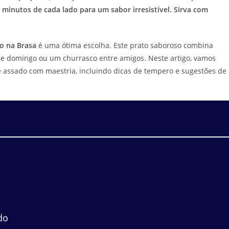
5 minutos de cada lado para um sabor irresistível. Sirva com
o na Brasa
é uma ótima escolha. Este prato saboroso combina
de domingo ou um churrasco entre amigos. Neste artigo, vamos
e assado com maestria, incluindo dicas de tempero e sugestões de
do