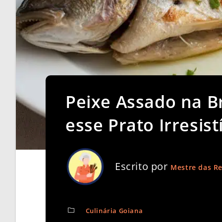
Peixe Assado na B
esse Prato Irresist
Escrito por
Mestre das Re
Culinária Goiana