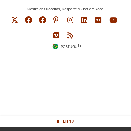
Ir
Mestre das Receitas, Desperte o Chef em Você!
para
o
conteúdo
PORTUGUÊS
MENU