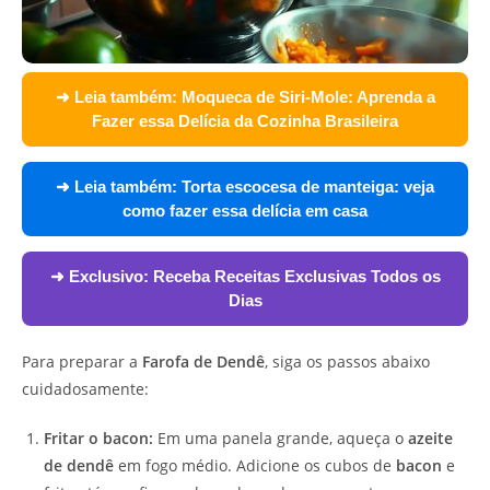
➜ Leia também:
Moqueca de Siri-Mole: Aprenda a
Fazer essa Delícia da Cozinha Brasileira
➜ Leia também:
Torta escocesa de manteiga: veja
como fazer essa delícia em casa
➜ Exclusivo:
Receba Receitas Exclusivas Todos os
Dias
Para preparar a
Farofa de Dendê
, siga os passos abaixo
cuidadosamente:
Fritar o bacon:
Em uma panela grande, aqueça o
azeite
de dendê
em fogo médio. Adicione os cubos de
bacon
e