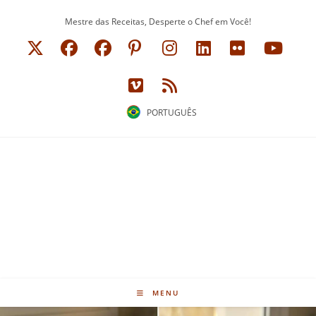
Ir
Mestre das Receitas, Desperte o Chef em Você!
para
o
conteúdo
PORTUGUÊS
MENU