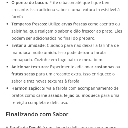
O ponto do bacon:
Frite o bacon até que fique bem
crocante. Isso adiciona sabor e uma textura irresistível à
farofa.
Temperos frescos:
Utilize
ervas frescas
como coentro ou
salsinha, que realçam o sabor e dão frescor ao prato. Eles
podem ser adicionados no final do preparo.
Evitar a umidade:
Cuidado para não deixar a farinha de
mandioca muito úmida. Isso pode deixar a farofa
empapada. Cozinhe em fogo baixo e mexa bem.
Adicionar texturas:
Experimente adicionar
castanhas
ou
frutas secas
para um crocante extra. Isso enriquece o
sabor e traz novas texturas à farofa.
Harmonização:
Sirva a farofa com acompanhamento de
pratos como
carne assada
,
feijão
ou
moqueca
para uma
refeição completa e deliciosa.
Finalizando com Sabor
A
Farofa de Dendê
é uma iguaria deliciosa que enriquece