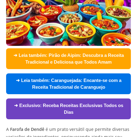
➜ Leia também:
Pirão de Aipim: Descubra a Receita
Tradicional e Deliciosa que Todos Amam
➜ Leia também:
Caranguejada: Encante-se com a
Receita Tradicional de Caranguejo
➜ Exclusivo:
Receba Receitas Exclusivas Todos os
Dias
A
Farofa de Dendê
é um prato versátil que permite diversas
variações de ingredientes, enriquecendo ainda mais seu