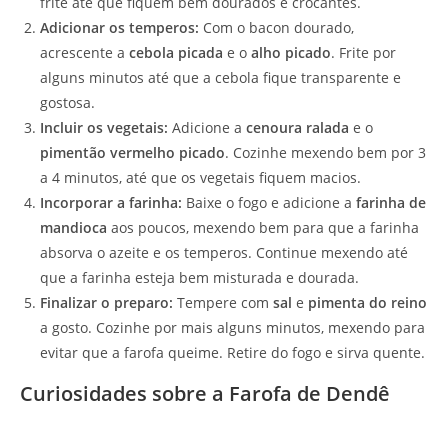
frite até que fiquem bem dourados e crocantes.
Adicionar os temperos:
Com o bacon dourado,
acrescente a
cebola picada
e o
alho picado
. Frite por
alguns minutos até que a cebola fique transparente e
gostosa.
Incluir os vegetais:
Adicione a
cenoura ralada
e o
pimentão vermelho picado
. Cozinhe mexendo bem por 3
a 4 minutos, até que os vegetais fiquem macios.
Incorporar a farinha:
Baixe o fogo e adicione a
farinha de
mandioca
aos poucos, mexendo bem para que a farinha
absorva o azeite e os temperos. Continue mexendo até
que a farinha esteja bem misturada e dourada.
Finalizar o preparo:
Tempere com
sal
e
pimenta do reino
a gosto. Cozinhe por mais alguns minutos, mexendo para
evitar que a farofa queime. Retire do fogo e sirva quente.
Curiosidades sobre a Farofa de Dendê