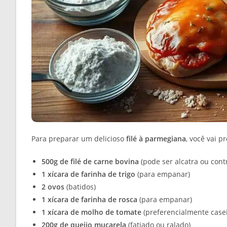
Para preparar um delicioso
filé à parmegiana
, você vai p
500g de filé de carne bovina
(pode ser alcatra ou contr
1 xícara de farinha de trigo
(para empanar)
2 ovos
(batidos)
1 xícara de farinha de rosca
(para empanar)
1 xícara de molho de tomate
(preferencialmente case
200g de queijo muçarela
(fatiado ou ralado)