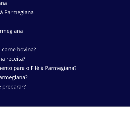
ana
é à Parmegiana
armegiana
a carne bovina?
a receita?
nto para o Filé à Parmegiana?
Parmegiana?
e preparar?