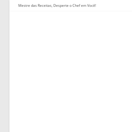
Ir
Mestre das Receitas, Desperte o Chef em Você!
para
o
conteúdo