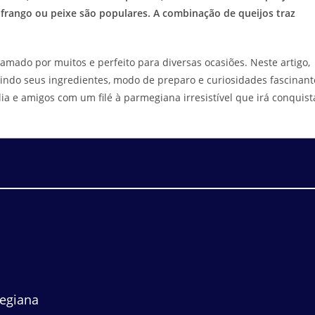
 frango ou peixe são populares. A combinação de queijos traz
, amado por muitos e perfeito para diversas ocasiões. Neste artigo,
uindo seus ingredientes, modo de preparo e curiosidades fascinant
a e amigos com um filé à parmegiana irresistível que irá conquist
egiana