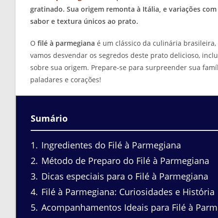
gratinado. Sua origem remonta à Itália, e variações com
sabor e textura únicos ao prato.
O
filé à parmegiana
é um clássico da culinária brasileira
vamos desvendar os segredos deste prato delicioso, incl
sobre sua origem. Prepare-se para surpreender sua famíli
paladares e corações!
Sumário
1
Ingredientes do Filé à Parmegiana
2
Método de Preparo do Filé à Parmegiana
3
Dicas especiais para o Filé à Parmegiana
4
Filé à Parmegiana: Curiosidades e História
5
Acompanhamentos Ideais para Filé à Parm