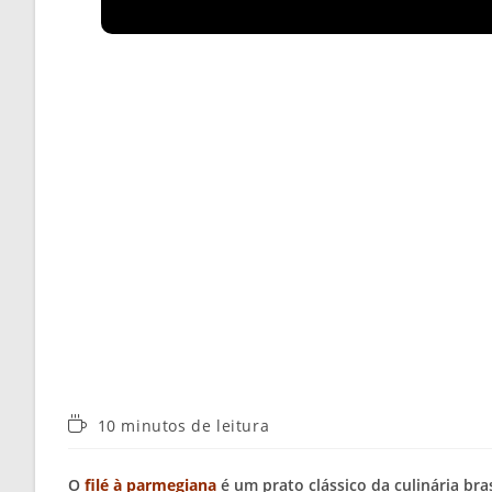
Tempo
10 minutos de leitura
de
leitura:
O
filé à parmegiana
é um prato clássico da culinária br