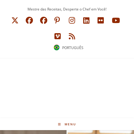
Ir
Mestre das Receitas, Desperte o Chef em Você!
para
o
conteúdo
PORTUGUÊS
MENU