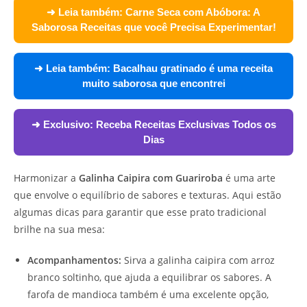
➜ Leia também:
Carne Seca com Abóbora: A
Saborosa Receitas que você Precisa Experimentar!
➜ Leia também:
Bacalhau gratinado é uma receita
muito saborosa que encontrei
➜ Exclusivo:
Receba Receitas Exclusivas Todos os
Dias
Harmonizar a
Galinha Caipira com Guariroba
é uma arte
que envolve o equilíbrio de sabores e texturas. Aqui estão
algumas dicas para garantir que esse prato tradicional
brilhe na sua mesa:
Acompanhamentos:
Sirva a galinha caipira com arroz
branco soltinho, que ajuda a equilibrar os sabores. A
farofa de mandioca também é uma excelente opção,