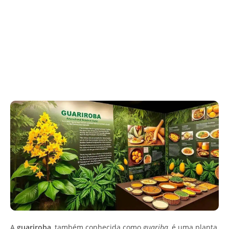
A
guariroba
, também conhecida como
guariba
, é uma planta