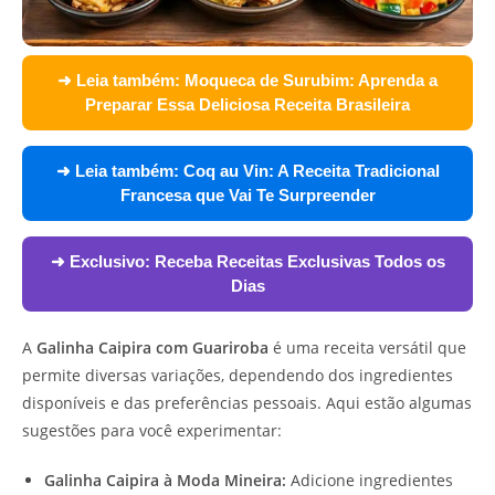
➜ Leia também:
Moqueca de Surubim: Aprenda a
Preparar Essa Deliciosa Receita Brasileira
➜ Leia também:
Coq au Vin: A Receita Tradicional
Francesa que Vai Te Surpreender
➜ Exclusivo:
Receba Receitas Exclusivas Todos os
Dias
A
Galinha Caipira com Guariroba
é uma receita versátil que
permite diversas variações, dependendo dos ingredientes
disponíveis e das preferências pessoais. Aqui estão algumas
sugestões para você experimentar:
Galinha Caipira à Moda Mineira:
Adicione ingredientes