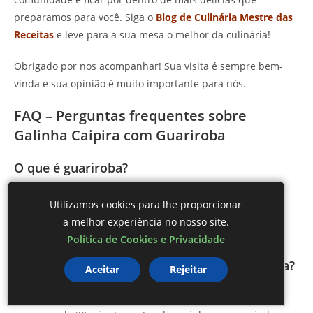
preparamos para você. Siga o
Blog de Culinária Mestre das
Receitas
e leve para a sua mesa o melhor da culinária!
Obrigado por nos acompanhar! Sua visita é sempre bem-
vinda e sua opinião é muito importante para nós.
FAQ – Perguntas frequentes sobre
Galinha Caipira com Guariroba
O que é guariroba?
A guariroba é uma planta nativa do Brasil, muito utilizada
Utilizamos cookies para lhe proporcionar
na culinária, especialmente em pratos que misturam
a melhor experiência no nosso site.
sabores e texturas.
Política de Cookies e Privacidade
Como posso diminuir o amargor da guariroba?
Aceitar
Rejeitar
Uma dica é deixar a guariroba de molho em água com sal