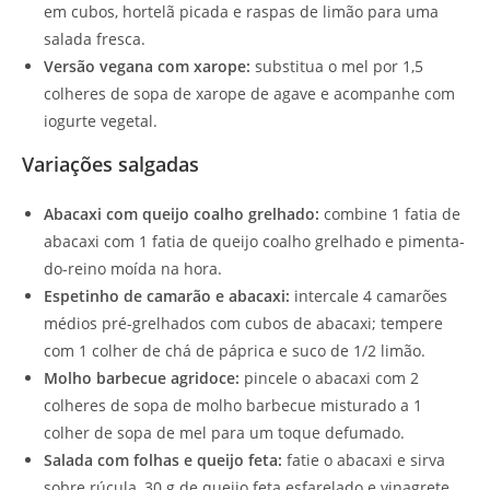
em cubos, hortelã picada e raspas de limão para uma
salada fresca.
Versão vegana com xarope:
substitua o mel por 1,5
colheres de sopa de xarope de agave e acompanhe com
iogurte vegetal.
Variações salgadas
Abacaxi com queijo coalho grelhado:
combine 1 fatia de
abacaxi com 1 fatia de queijo coalho grelhado e pimenta-
do-reino moída na hora.
Espetinho de camarão e abacaxi:
intercale 4 camarões
médios pré-grelhados com cubos de abacaxi; tempere
com 1 colher de chá de páprica e suco de 1/2 limão.
Molho barbecue agridoce:
pincele o abacaxi com 2
colheres de sopa de molho barbecue misturado a 1
colher de sopa de mel para um toque defumado.
Salada com folhas e queijo feta:
fatie o abacaxi e sirva
sobre rúcula, 30 g de queijo feta esfarelado e vinagrete