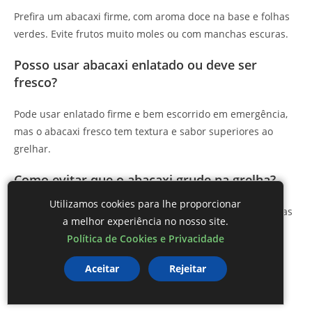
Prefira um abacaxi firme, com aroma doce na base e folhas
verdes. Evite frutos muito moles ou com manchas escuras.
Posso usar abacaxi enlatado ou deve ser
fresco?
Pode usar enlatado firme e bem escorrido em emergência,
mas o abacaxi fresco tem textura e sabor superiores ao
grelhar.
Como evitar que o abacaxi grude na grelha?
Utilizamos cookies para lhe proporcionar
Unte levemente a grelha ou frigideira com óleo e pincele as
a melhor experiência no nosso site.
fatias com manteiga ou óleo antes de colocar; evite virar
Política de Cookies e Privacidade
demais.
Aceitar
Rejeitar
Posso substituir o mel Costa Oeste por outro
adoçante?