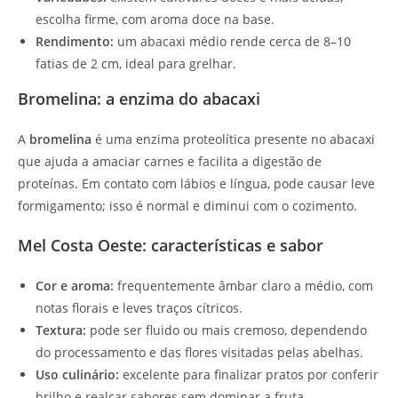
escolha firme, com aroma doce na base.
Rendimento:
um abacaxi médio rende cerca de 8–10
fatias de 2 cm, ideal para grelhar.
Bromelina: a enzima do abacaxi
A
bromelina
é uma enzima proteolítica presente no abacaxi
que ajuda a amaciar carnes e facilita a digestão de
proteínas. Em contato com lábios e língua, pode causar leve
formigamento; isso é normal e diminui com o cozimento.
Mel Costa Oeste: características e sabor
Cor e aroma:
frequentemente âmbar claro a médio, com
notas florais e leves traços cítricos.
Textura:
pode ser fluido ou mais cremoso, dependendo
do processamento e das flores visitadas pelas abelhas.
Uso culinário:
excelente para finalizar pratos por conferir
brilho e realçar sabores sem dominar a fruta.