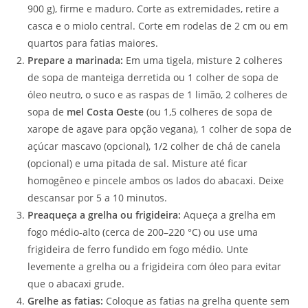
900 g), firme e maduro. Corte as extremidades, retire a
casca e o miolo central. Corte em rodelas de 2 cm ou em
quartos para fatias maiores.
Prepare a marinada:
Em uma tigela, misture 2 colheres
de sopa de manteiga derretida ou 1 colher de sopa de
óleo neutro, o suco e as raspas de 1 limão, 2 colheres de
sopa de
mel Costa Oeste
(ou 1,5 colheres de sopa de
xarope de agave para opção vegana), 1 colher de sopa de
açúcar mascavo (opcional), 1/2 colher de chá de canela
(opcional) e uma pitada de sal. Misture até ficar
homogêneo e pincele ambos os lados do abacaxi. Deixe
descansar por 5 a 10 minutos.
Preaqueça a grelha ou frigideira:
Aqueça a grelha em
fogo médio-alto (cerca de 200–220 °C) ou use uma
frigideira de ferro fundido em fogo médio. Unte
levemente a grelha ou a frigideira com óleo para evitar
que o abacaxi grude.
Grelhe as fatias:
Coloque as fatias na grelha quente sem