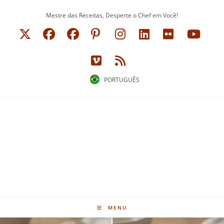
Ir
Mestre das Receitas, Desperte o Chef em Você!
para
o
conteúdo
PORTUGUÊS
MENU