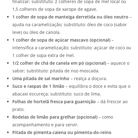
finalizar; substituto: 2 colheres de sopa de mel local ou
1,5 colheres de sopa de xarope de agave.
1 colher de sopa de manteiga derretida ou óleo neutro
–
ajuda na caramelização; substituto: óleo de coco (sabor
leve) ou óleo de canola.
1 colher de sopa de açúcar mascavo (opcional)
–
intensifica a caramelização; substituto: açúcar de coco ou
1 colher de sopa extra de mel.
1/2 colher de chá de canela em pó (opcional)
– aquece o
sabor; substituto: pitada de noz-moscada.
Uma pitada de sal marinho
– realça a doçura.
Suco e raspas de 1 limão
– equilibra o doce e evita que o
abacaxi escureça; substituto: suco de lima.
Folhas de hortelã fresca para guarnição
– dá frescor ao
prato.
Rodelas de limão para grelhar (opcional)
– como
acompanhamento e para servir.
Pitada de pimenta-caiena ou pimenta-do-reino