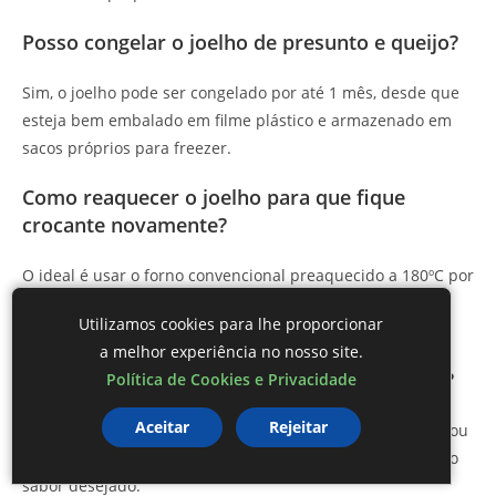
Posso congelar o joelho de presunto e queijo?
Sim, o joelho pode ser congelado por até 1 mês, desde que
esteja bem embalado em filme plástico e armazenado em
sacos próprios para freezer.
Como reaquecer o joelho para que fique
crocante novamente?
O ideal é usar o forno convencional preaquecido a 180ºC por
10 a 15 minutos. Assim, a massa volta a ficar crocante e o
Utilizamos cookies para lhe proporcionar
recheio quente.
a melhor experiência no nosso site.
Quais queijos posso usar além da mussarela?
Política de Cookies e Privacidade
Aceitar
Rejeitar
Você pode usar queijos como prato, queijo minas padrão ou
até cheddar suave, dependendo do seu gosto pessoal e do
sabor desejado.