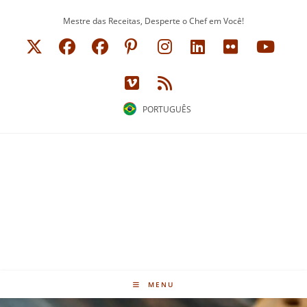
Ir
Mestre das Receitas, Desperte o Chef em Você!
para
o
conteúdo
PORTUGUÊS
MENU