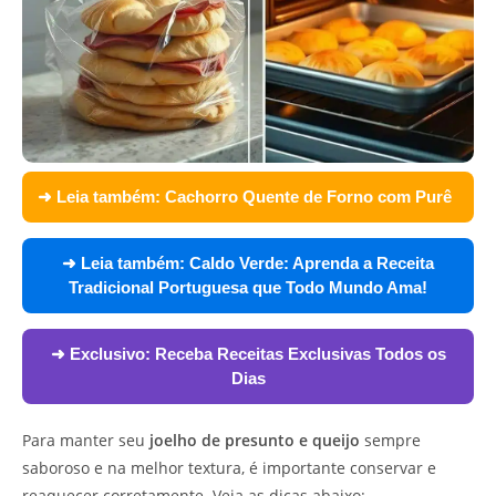
➜ Leia também:
Cachorro Quente de Forno com Purê
➜ Leia também:
Caldo Verde: Aprenda a Receita
Tradicional Portuguesa que Todo Mundo Ama!
➜ Exclusivo:
Receba Receitas Exclusivas Todos os
Dias
Para manter seu
joelho de presunto e queijo
sempre
saboroso e na melhor textura, é importante conservar e
reaquecer corretamente. Veja as dicas abaixo: