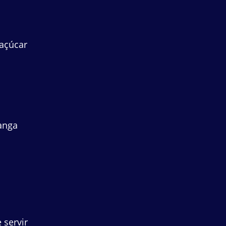
 açúcar
anga
 servir