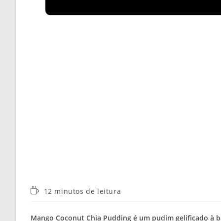
Tempo
12 minutos de leitura
de
leitura:
Mango Coconut Chia Pudding é um pudim gelificado à ba