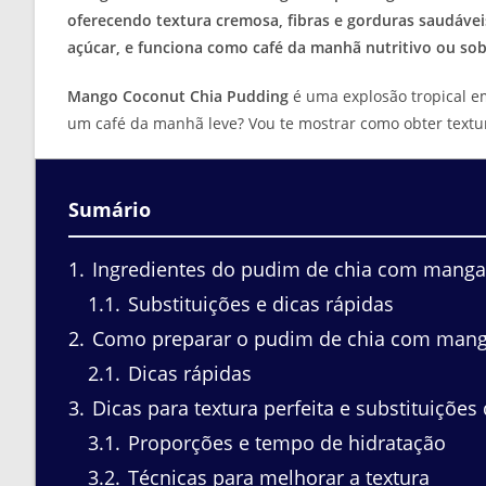
oferecendo textura cremosa, fibras e gorduras saudávei
açúcar, e funciona como café da manhã nutritivo ou so
Mango Coconut Chia Pudding
é uma explosão tropical e
um café da manhã leve? Vou te mostrar como obter textu
Sumário
1
Ingredientes do pudim de chia com manga
1.1
Substituições e dicas rápidas
2
Como preparar o pudim de chia com manga
2.1
Dicas rápidas
3
Dicas para textura perfeita e substituições
3.1
Proporções e tempo de hidratação
3.2
Técnicas para melhorar a textura