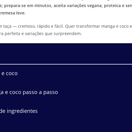
s; prepara-se em minutos, aceita variações vegana, proteica e se
bremesa leve.
m taça — cremoso, rápido e fácil. Quer transformar manga e coco 
ra perfeita e variações que surpreendem.
 e coco
 e coco passo a passo
 de ingredientes