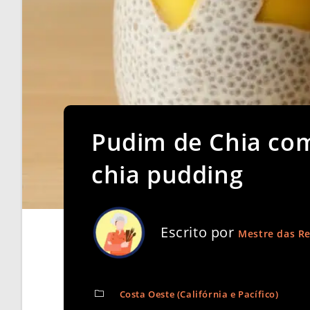
Pudim de Chia co
chia pudding
Escrito por
Mestre das Re
Costa Oeste (Califórnia e Pacífico)