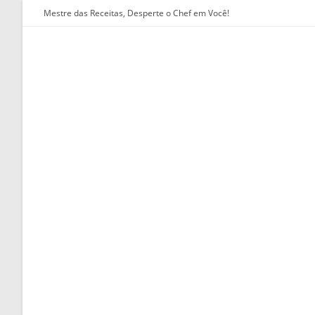
Ir
Mestre das Receitas, Desperte o Chef em Você!
para
o
conteúdo