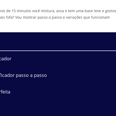
nos de 15 minutos você mistura, assa e tem uma base leve e gostos
ais fofa? Vou mostrar passo a passo e variações que funcionam
icador
ficador passo a passo
feita
o