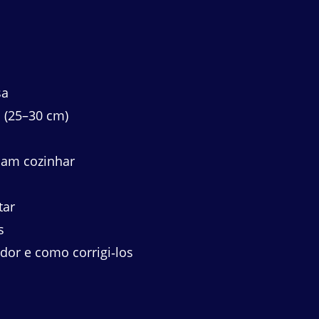
sa
 (25–30 cm)
sam cozinhar
tar
s
dor e como corrigi‑los