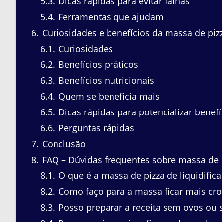
5.3
Dicas rápidas para evitar falhas
5.4
Ferramentas que ajudam
6
Curiosidades e benefícios da massa de pizz
6.1
Curiosidades
6.2
Benefícios práticos
6.3
Benefícios nutricionais
6.4
Quem se beneficia mais
6.5
Dicas rápidas para potencializar benefí
6.6
Perguntas rápidas
7
Conclusão
8
FAQ – Dúvidas frequentes sobre massa de pi
8.1
O que é a massa de pizza de liquidific
8.2
Como faço para a massa ficar mais cro
8.3
Posso preparar a receita sem ovos ou 