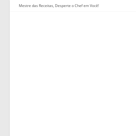
Ir
Mestre das Receitas, Desperte o Chef em Você!
para
o
conteúdo