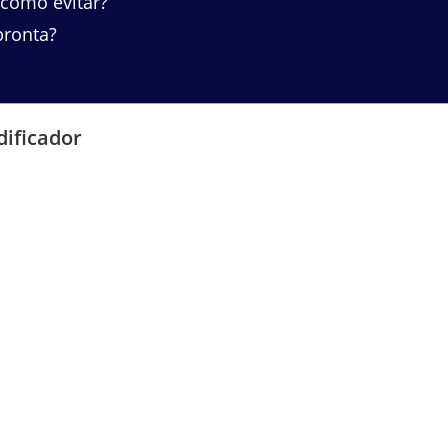
 como evitar?
pronta?
dificador