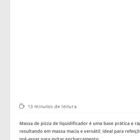
Tempo
13 minutos de leitura
de
leitura:
Massa de pizza de liquidificador é uma base prática e rá
resultando em massa macia e versátil; ideal para refeiç
pré-assar para evitar encharcamento.