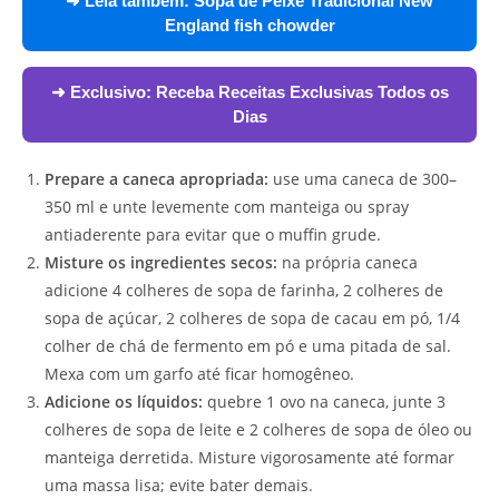
➜ Leia também:
Sopa de Peixe Tradicional New
England fish chowder
➜ Exclusivo:
Receba Receitas Exclusivas Todos os
Dias
Prepare a caneca apropriada:
use uma caneca de 300–
350 ml e unte levemente com manteiga ou spray
antiaderente para evitar que o muffin grude.
Misture os ingredientes secos:
na própria caneca
adicione 4 colheres de sopa de farinha, 2 colheres de
sopa de açúcar, 2 colheres de sopa de cacau em pó, 1/4
colher de chá de fermento em pó e uma pitada de sal.
Mexa com um garfo até ficar homogêneo.
Adicione os líquidos:
quebre 1 ovo na caneca, junte 3
colheres de sopa de leite e 2 colheres de sopa de óleo ou
manteiga derretida. Misture vigorosamente até formar
uma massa lisa; evite bater demais.