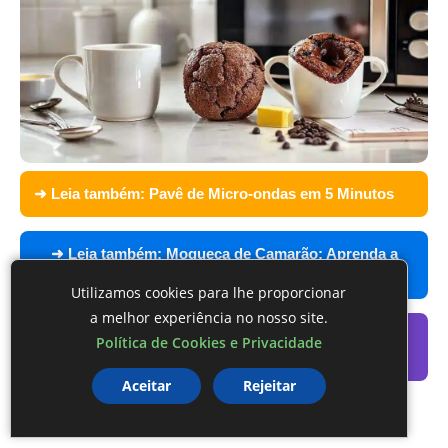
➜ Leia também:
Pavê de Micro-ondas em 5 Minutos
➜ Leia também:
Moqueca de Camarão: Aprenda a
fazer essa deliciosa receita tradicional
Utilizamos cookies para lhe proporcionar
a melhor experiência no nosso site.
➜ Exclusivo:
Receba Receitas Exclusivas Todos os
Política de Cookies e Privacidade
Dias
Aceitar
Rejeitar
Erros comuns