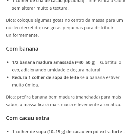
1 colher de chá de cacau (opcional)
– intensifica o sabor
sem alterar muito a textura.
Dica: coloque algumas gotas no centro da massa para um
núcleo derretido; use gotas pequenas para distribuir
uniformemente.
Com banana
1/2 banana madura amassada (≈40–50 g)
– substitui o
ovo, adicionando umidade e doçura natural.
Reduza 1 colher de sopa de leite
se a banana estiver
muito úmida.
Dica: prefira banana bem madura (manchada) para mais
sabor; a massa ficará mais macia e levemente aromática.
Com cacau extra
1 colher de sopa (10–15 g) de cacau em pó extra forte
–