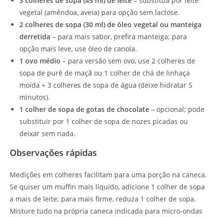
3 colheres de sopa (45 ml) de leite
– substitua por leite
vegetal (amêndoa, aveia) para opção sem lactose.
2 colheres de sopa (30 ml) de óleo vegetal ou manteiga
derretida
– para mais sabor, prefira manteiga; para
opção mais leve, use óleo de canola.
1 ovo médio
– para versão sem ovo, use 2 colheres de
sopa de purê de maçã ou 1 colher de chá de linhaça
moída + 3 colheres de sopa de água (deixe hidratar 5
minutos).
1 colher de sopa de gotas de chocolate
– opcional; pode
substituir por 1 colher de sopa de nozes picadas ou
deixar sem nada.
Observações rápidas
Medições em colheres facilitam para uma porção na caneca.
Se quiser um muffin mais líquido, adicione 1 colher de sopa
a mais de leite; para mais firme, reduza 1 colher de sopa.
Misture tudo na própria caneca indicada para micro-ondas