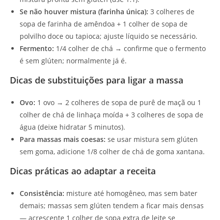
Se não houver mistura (farinha única):
3 colheres de
sopa de farinha de amêndoa + 1 colher de sopa de
polvilho doce ou tapioca; ajuste líquido se necessário.
Fermento:
1/4 colher de chá → confirme que o fermento
é sem glúten; normalmente já é.
Dicas de substituições para ligar a massa
Ovo:
1 ovo → 2 colheres de sopa de purê de maçã ou 1
colher de chá de linhaça moída + 3 colheres de sopa de
água (deixe hidratar 5 minutos).
Para massas mais coesas:
se usar mistura sem glúten
sem goma, adicione 1/8 colher de chá de goma xantana.
Dicas práticas ao adaptar a receita
Consistência:
misture até homogêneo, mas sem bater
demais; massas sem glúten tendem a ficar mais densas
— acrescente 1 colher de sopa extra de leite se