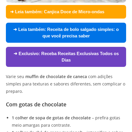
➜ Leia também:
Canjica Doce de Micro-ondas
➜ Leia também:
Receita de bolo salgado simples: o
que você precisa saber
➜ Exclusivo:
Receba Receitas Exclusivas Todos os
Dias
Varie seu
muffin de chocolate de caneca
com adições
simples para texturas e sabores diferentes, sem complicar o
preparo.
Com gotas de chocolate
1 colher de sopa de gotas de chocolate
– prefira gotas
meio amargas para contraste.