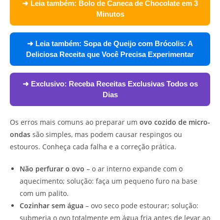
➜ Leia também:
Bolo de Caneca de Chocolate em 3
Minutos
➜ Leia também:
Sopa de Queijo com Brócolis: A
Deliciosa Receita que Você Precisa Experimentar
➜ Exclusivo:
Receba Receitas Exclusivas Todos os
Dias
Os erros mais comuns ao preparar um
ovo cozido de micro-
ondas
são simples, mas podem causar respingos ou
estouros. Conheça cada falha e a correção prática.
Não perfurar o ovo
– o ar interno expande com o
aquecimento; solução: faça um pequeno furo na base
com um palito.
Cozinhar sem água
– ovo seco pode estourar; solução:
submerja o ovo totalmente em água fria antes de levar ao