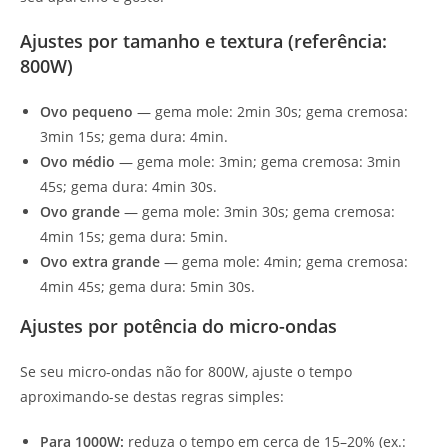
Ajustes por tamanho e textura (referência:
800W)
Ovo pequeno
— gema mole: 2min 30s; gema cremosa:
3min 15s; gema dura: 4min.
Ovo médio
— gema mole: 3min; gema cremosa: 3min
45s; gema dura: 4min 30s.
Ovo grande
— gema mole: 3min 30s; gema cremosa:
4min 15s; gema dura: 5min.
Ovo extra grande
— gema mole: 4min; gema cremosa:
4min 45s; gema dura: 5min 30s.
Ajustes por potência do micro-ondas
Se seu micro-ondas não for 800W, ajuste o tempo
aproximando-se destas regras simples:
Para 1000W:
reduza o tempo em cerca de 15–20% (ex.: