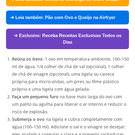
➜ Leia também:
Pão com Ovo e Queijo na Airfryer
➜ Exclusivo:
Receba Receitas Exclusivas Todos os
Dias
Reúna os itens
: 1 ovo em temperatura ambiente, 100–150
ml de água, 1/4 colher de chá de sal (opcional), 1 colher
de chá de vinagre (opcional), uma tigela ou caneca
própria para micro-ondas, um pires ou filme plástico
próprio e uma tigela com água gelada.
Faça um pequeno furo
na base mais larga do ovo com
um palito ou agulha para liberar o ar interno e reduzir o
risco de explosão.
Submerja o ovo
na tigela e cubra completamente com
água (100–150 ml). Adicione o sal e o vinagre se desejar;
eles ajudam a coagular a clara e a prevenir rachaduras.