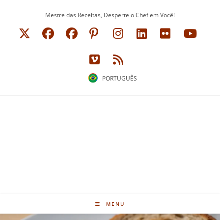
Ir
Mestre das Receitas, Desperte o Chef em Você!
para
o
conteúdo
PORTUGUÊS
MENU