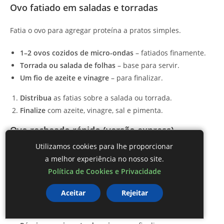
Ovo fatiado em saladas e torradas
Fatia o ovo para agregar proteína a pratos simples.
1–2 ovos cozidos de micro-ondas
– fatiados finamente.
Torrada ou salada de folhas
– base para servir.
Um fio de azeite e vinagre
– para finalizar.
Distribua
as fatias sobre a salada ou torrada.
Finalize
com azeite, vinagre, sal e pimenta.
Ovo recheado rápido (versão express)
Utilizamos cookies para lhe proporcionar
Versão simples de ovo mimosa para lanches e festas.
a melhor experiência no nosso site.
Política de Cookies e Privacidade
2 ovos cozidos de micro-ondas
– cortados ao meio,
gemas removidas.
Aceitar
Rejeitar
1 colher de sopa de maionese
– ou iogurte grego.
1 colherinha de mostarda
.