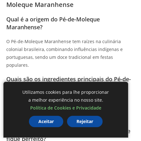
Moleque Maranhense
Qual é a origem do Pé-de-Moleque
Maranhense?
O Pé-de-Moleque Maranhense tem raízes na culinária
colonial brasileira, combinando influências indígenas e
portuguesas, sendo um doce tradicional em festas
populares.
Quais são os ingredientes principais do Pé-de-
Moleque?
Utilizamos cookies para lhe proporcionar
a melhor experiência no nosso site.
Os principais ingredientes são amendoim torrado e
Política de Cookies e Privacidade
rapadura, que juntos criam o sabor e a textura
característicos do doce.
Aceitar
Rejeitar
Como posso garantir que meu Pé-de-Moleque
fique perfeito?