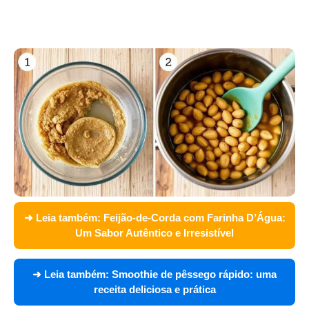
➜ Leia também:
Feijão-de-Corda com Farinha D’Água:
Um Sabor Autêntico e Irresistível
➜ Leia também:
Smoothie de pêssego rápido: uma
receita deliciosa e prática