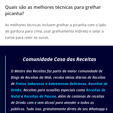
Quais são as melhores técnicas para grelhar
picanha?
As melhores técnicas incluem grelhar a picanha com o lado
de gordura para cima, usar grelhamento indireto e selar a
carne para reter os sucos.
Comunidade Casa das Receitas
O Mestre das Receitas faz parte da maior comunidade de
Blogs de Receitas da Web, receba Ideias diárias de Receitas
de
Pratos Saborosos e Sobremesas Deliciosas
,
Receitas de
Drinks
, Receitas para ocasiões especiais como
Receitas de
Natal
e
Receitas de Pascoa
. Além de centenas de receitas
de Drinks com e sem álcool para atender a todos os
públicos. Tudo isso, gratuitamente direto do seu Whatsapp e