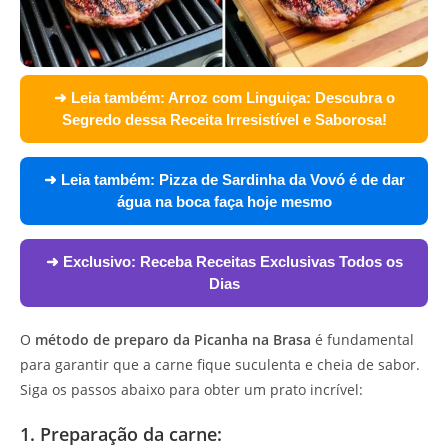
➜ Leia também:
Arroz com Linguiça: Descubra o
Segredo dessa Receita Irresistível e Saborosa!
➜ Leia também:
Pizza de Sardinha da Vovó é de dar
água na boca faça hoje mesmo
➜ Exclusivo:
Receba Receitas Exclusivas Todos os
Dias
O
método de preparo da Picanha na Brasa
é fundamental
para garantir que a carne fique suculenta e cheia de sabor.
Siga os passos abaixo para obter um prato incrível:
1. Preparação da carne: