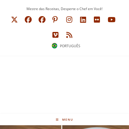
Ir
Mestre das Receitas, Desperte o Chef em Você!
para
o
conteúdo
PORTUGUÊS
MENU