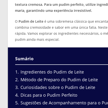
textura cremosa. Para um pudim perfeito, utilize ingre
maria, garantindo uma experiência irresistível.
O
Pudim de Leite
é uma sobremesa clássica que encanta p
combina cremosidade e sabor em uma única fatia. Neste a
rápida. Vamos explorar os ingredientes necessários, o 
pudim ainda mais especial.
Sumário
1
Ingredientes do Pudim de Leite
2
Método de Preparo do Pudim de Leite
3
Curiosidades sobre o Pudim de Leite
4
Dicas para o Pudim Perfeito
5
Sugestões de Acompanhamento para o Pu