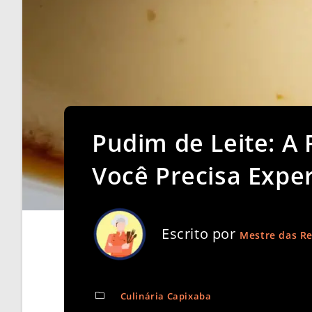
Pudim de Leite: A R
Você Precisa Expe
Escrito por
Mestre das Re
Culinária Capixaba