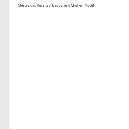
Ir
Mestre das Receitas, Desperte o Chef em Você!
para
o
conteúdo