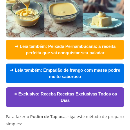
➜ Leia também:
Peixada Pernambucana: a receita
perfeita que vai conquistar seu paladar
➜ Leia também:
Empadão de frango com massa podre
muito saboroso
➜ Exclusivo:
Receba Receitas Exclusivas Todos os
Dias
Para fazer o
Pudim de Tapioca
, siga este método de preparo
simples: