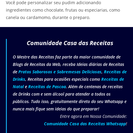
Você pode personalizar seu pudim adicionando
ingredientes como chocolate, frutas ou especiarias, como
canela ou cardamomo, durante o preparo.
Comunidade Casa das Receitas
O Mestre das Receitas faz parte da maior comunidade de
Blogs de Receitas da Web, receba Ideias diárias de Receitas
de
Pratos Saborosos e Sobremesas Deliciosas
,
Receitas de
Drinks
, Receitas para ocasiões especiais como
Receitas de
Natal
e
Receitas de Pascoa
. Além de centenas de receitas
de Drinks com e sem álcool para atender a todos os
públicos. Tudo isso, gratuitamente direto do seu Whatsapp e
nunca mais fique sem ideias do que preparar!
Entre agora em Nossa Comunidade:
Comunidade Casa das Receitas Whatsapp
!