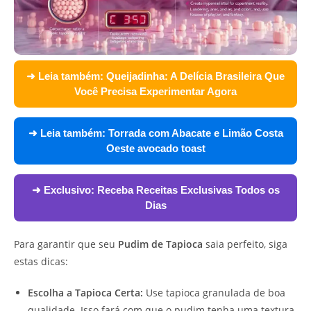
➜ Leia também:
Queijadinha: A Delícia Brasileira Que
Você Precisa Experimentar Agora
➜ Leia também:
Torrada com Abacate e Limão Costa
Oeste avocado toast
➜ Exclusivo:
Receba Receitas Exclusivas Todos os
Dias
Para garantir que seu
Pudim de Tapioca
saia perfeito, siga
estas dicas:
Escolha a Tapioca Certa:
Use tapioca granulada de boa
qualidade. Isso fará com que o pudim tenha uma textura