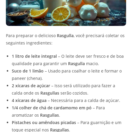
Para preparar o delicioso
Rasgulla
, você precisará coletar os
seguintes ingredientes:
1 litro de leite integral
– O leite deve ser fresco e de boa
qualidade para garantir um
Rasgulla
macio.
Suco de 1 limão
– Usado para coalhar o leite e formar o
paneer (chena).
2 xícaras de açúcar
– Isso será utilizado para fazer a
calda onde os
Rasgullas
serão cozidos.
4 xícaras de água
– Necessária para a calda de açúcar.
1/4 colher de chá de cardamomo em pó
– Para
aromatizar os
Rasgullas
.
Pistaches ou amêndoas picadas
– Para guarnição e um
toque especial nos
Rasgullas
.