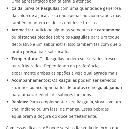
Uma apresentação bonita atrai a atenção.
Calda:
Sirva os
Rasgullas
com uma quantidade generosa
da calda de açúcar. Isso não apenas adiciona sabor, mas
também mantém os doces úmidos e frescos.
Aromatizar:
Adicione algumas sementes de
cardamomo
ou
pistaches
picados sobre os
Rasgullas
para um toque
decorativo e um sabor extra. Isso também faz com que o
prato pareça mais sofisticado.
Temperatura:
Os
Rasgullas
podem ser servidos frescos
ou refrigerados. Dependendo da preferência,
experimente ambas as opções e veja qual agrada mais.
Acompanhamentos:
Os
Rasgullas
podem ser servidos
sozinhos ou acompanhados de pratos como
gulab jamun
para uma variedade de sabores indianos.
Bebidas:
Para complementar seu
Rasgulla
, sirva com um
chai indiano ou um lassi de manga. Essas bebidas
equilibram a doçura do doce perfeitamente.
Com essas dicas, você pode servir o
Rasgulla
de forma que