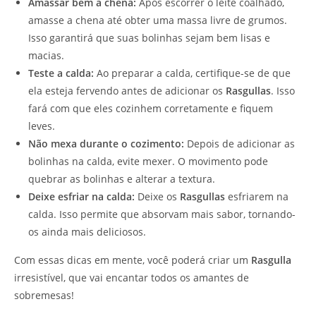
Amassar bem a chena:
Após escorrer o leite coalhado,
amasse a chena até obter uma massa livre de grumos.
Isso garantirá que suas bolinhas sejam bem lisas e
macias.
Teste a calda:
Ao preparar a calda, certifique-se de que
ela esteja fervendo antes de adicionar os
Rasgullas
. Isso
fará com que eles cozinhem corretamente e fiquem
leves.
Não mexa durante o cozimento:
Depois de adicionar as
bolinhas na calda, evite mexer. O movimento pode
quebrar as bolinhas e alterar a textura.
Deixe esfriar na calda:
Deixe os
Rasgullas
esfriarem na
calda. Isso permite que absorvam mais sabor, tornando-
os ainda mais deliciosos.
Com essas dicas em mente, você poderá criar um
Rasgulla
irresistível, que vai encantar todos os amantes de
sobremesas!