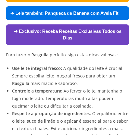
➜ Leia também:
Panqueca de Banana com Aveia Fit
➜ Exclusivo:
Receba Receitas Exclusivas Todos os
Dias
Para fazer o
Rasgulla
perfeito, siga estas dicas valiosas:
Use leite integral fresco:
A qualidade do leite é crucial.
Sempre escolha leite integral fresco para obter um
Rasgulla
mais macio e saboroso.
Controle a temperatura:
Ao ferver o leite, mantenha o
fogo moderado. Temperaturas muito altas podem
queimar o leite ou dificultar a coalhada.
Respeite a proporção de ingredientes:
O equilíbrio entre
o
leite
,
suco de limão
e
o açúcar
é essencial para o sabor
e a textura finales. Evite adicionar ingredientes a mais.