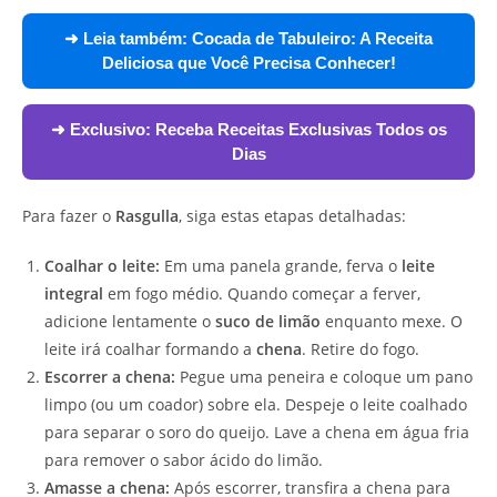
➜ Leia também:
Cocada de Tabuleiro: A Receita
Deliciosa que Você Precisa Conhecer!
➜ Exclusivo:
Receba Receitas Exclusivas Todos os
Dias
Para fazer o
Rasgulla
, siga estas etapas detalhadas:
Coalhar o leite:
Em uma panela grande, ferva o
leite
integral
em fogo médio. Quando começar a ferver,
adicione lentamente o
suco de limão
enquanto mexe. O
leite irá coalhar formando a
chena
. Retire do fogo.
Escorrer a chena:
Pegue uma peneira e coloque um pano
limpo (ou um coador) sobre ela. Despeje o leite coalhado
para separar o soro do queijo. Lave a chena em água fria
para remover o sabor ácido do limão.
Amasse a chena:
Após escorrer, transfira a chena para