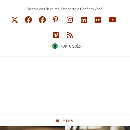
Ir
Mestre das Receitas, Desperte o Chef em Você!
para
o
conteúdo
PORTUGUÊS
MENU