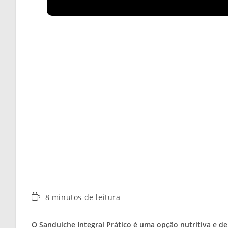
Tempo
8 minutos de leitura
de
leitura:
O Sanduíche Integral Prático é uma opção nutritiva e d