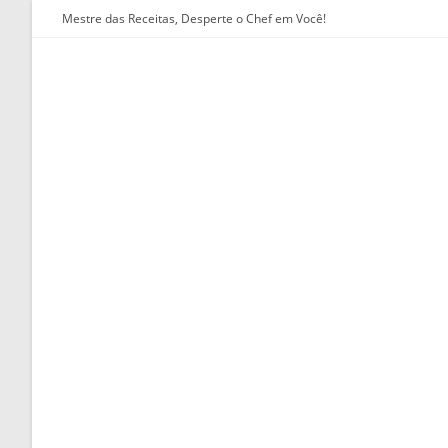
Ir
Mestre das Receitas, Desperte o Chef em Você!
para
o
conteúdo