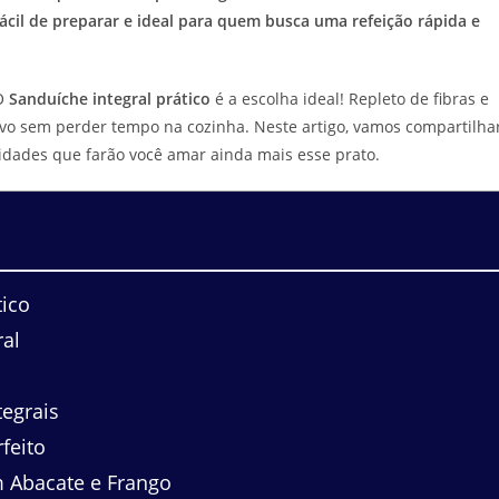
fácil de preparar e ideal para quem busca uma refeição rápida e
 O
Sanduíche integral prático
é a escolha ideal! Repleto de fibras e
tivo sem perder tempo na cozinha. Neste artigo, vamos compartilha
idades que farão você amar ainda mais esse prato.
tico
al
egrais
feito
m Abacate e Frango