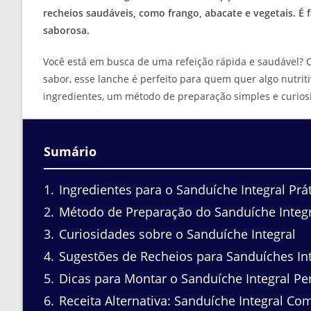
recheios saudáveis, como frango, abacate e vegetais. É 
saborosa.
Você está em busca de uma refeição rápida e saudável?
sabor, esse lanche é perfeito para quem quer algo nutri
ingredientes, um método de preparação simples e curios
Sumário
1
Ingredientes para o Sanduíche Integral Prá
2
Método de Preparação do Sanduíche Integr
3
Curiosidades sobre o Sanduíche Integral
4
Sugestões de Recheios para Sanduíches Int
5
Dicas para Montar o Sanduíche Integral Per
6
Receita Alternativa: Sanduíche Integral Co