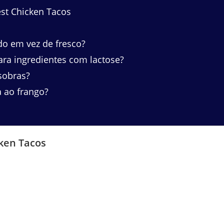
st Chicken Tacos
o em vez de fresco?
ara ingredientes com lactose?
sobras?
a ao frango?
cken Tacos