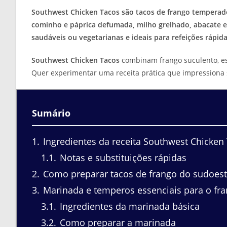
leitura:
Southwest Chicken Tacos são tacos de frango temperado
cominho e páprica defumada, milho grelhado, abacate e
saudáveis ou vegetarianas e ideais para refeições rápid
Southwest Chicken Tacos
combinam frango suculento, esp
Quer experimentar uma receita prática que impressiona
Sumário
1
Ingredientes da receita Southwest Chicken
1.1
Notas e substituições rápidas
2
Como preparar tacos de frango do sudoest
3
Marinada e temperos essenciais para o fr
3.1
Ingredientes da marinada básica
3.2
Como preparar a marinada