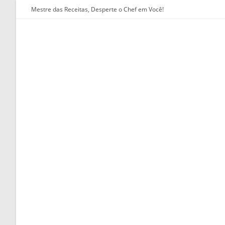
Ir
Mestre das Receitas, Desperte o Chef em Você!
para
o
conteúdo