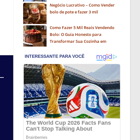
Negócio Lucrativo – Como Vender
bolo de pote e fazer 3 mil
Como Fazer 5 Mil Reais Vendendo
Bolo: O Guia Honesto para
Transformar Sua Cozinha em
Negócio