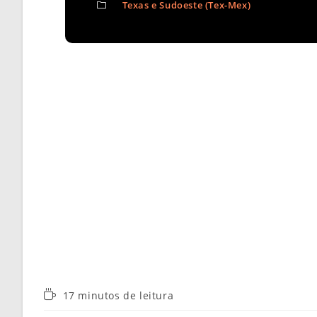
Texas e Sudoeste (Tex-Mex)
Tempo
17 minutos de leitura
de