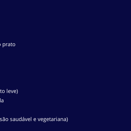
 prato
o leve)
da
são saudável e vegetariana)