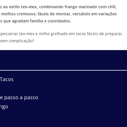
 ao estilo tex‑mex, combinando frango marinado com chili,
 molhos cremosos; fáceis de montar, versáteis em variações
as que agradam família e convidados.
eciarias tex‑mex e milho grelhado em tacos fáceis de preparar.
 sem complicação?
 Tacos
e passo a passo
ango