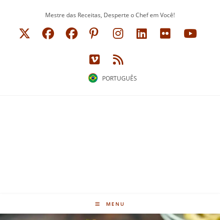
Ir
Mestre das Receitas, Desperte o Chef em Você!
para
o
conteúdo
PORTUGUÊS
MENU