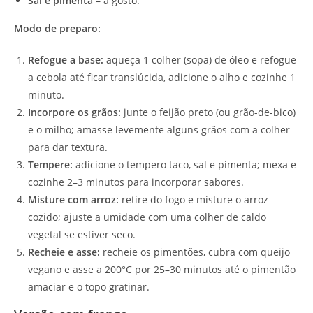
Sal e pimenta
– a gosto.
Modo de preparo:
Refogue a base:
aqueça 1 colher (sopa) de óleo e refogue
a cebola até ficar translúcida, adicione o alho e cozinhe 1
minuto.
Incorpore os grãos:
junte o feijão preto (ou grão-de-bico)
e o milho; amasse levemente alguns grãos com a colher
para dar textura.
Tempere:
adicione o tempero taco, sal e pimenta; mexa e
cozinhe 2–3 minutos para incorporar sabores.
Misture com arroz:
retire do fogo e misture o arroz
cozido; ajuste a umidade com uma colher de caldo
vegetal se estiver seco.
Recheie e asse:
recheie os pimentões, cubra com queijo
vegano e asse a 200°C por 25–30 minutos até o pimentão
amaciar e o topo gratinar.