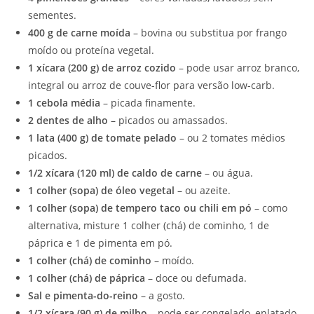
sementes.
400 g de carne moída
– bovina ou substitua por frango
moído ou proteína vegetal.
1 xícara (200 g) de arroz cozido
– pode usar arroz branco,
integral ou arroz de couve-flor para versão low-carb.
1 cebola média
– picada finamente.
2 dentes de alho
– picados ou amassados.
1 lata (400 g) de tomate pelado
– ou 2 tomates médios
picados.
1/2 xícara (120 ml) de caldo de carne
– ou água.
1 colher (sopa) de óleo vegetal
– ou azeite.
1 colher (sopa) de tempero taco ou chili em pó
– como
alternativa, misture 1 colher (chá) de cominho, 1 de
páprica e 1 de pimenta em pó.
1 colher (chá) de cominho
– moído.
1 colher (chá) de páprica
– doce ou defumada.
Sal e pimenta-do-reino
– a gosto.
1/2 xícara (90 g) de milho
– pode ser congelado, enlatado