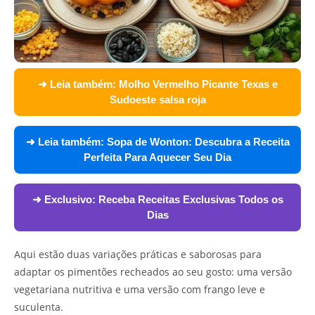
➜ Leia também:
Molho Vermelho Picante Texas e
Sudoeste salsa roja
➜ Leia também:
Sopa de Wonton: Descubra a Receita
Perfeita Para Aquecer Seu Dia
➜ Exclusivo:
Receba Receitas Exclusivas Todos os
Dias
Aqui estão duas variações práticas e saborosas para
adaptar os pimentões recheados ao seu gosto: uma versão
vegetariana nutritiva e uma versão com frango leve e
suculenta.