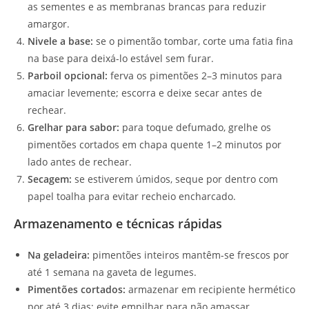
as sementes e as membranas brancas para reduzir
amargor.
Nivele a base:
se o pimentão tombar, corte uma fatia fina
na base para deixá-lo estável sem furar.
Parboil opcional:
ferva os pimentões 2–3 minutos para
amaciar levemente; escorra e deixe secar antes de
rechear.
Grelhar para sabor:
para toque defumado, grelhe os
pimentões cortados em chapa quente 1–2 minutos por
lado antes de rechear.
Secagem:
se estiverem úmidos, seque por dentro com
papel toalha para evitar recheio encharcado.
Armazenamento e técnicas rápidas
Na geladeira:
pimentões inteiros mantêm-se frescos por
até 1 semana na gaveta de legumes.
Pimentões cortados:
armazenar em recipiente hermético
por até 3 dias; evite empilhar para não amassar.