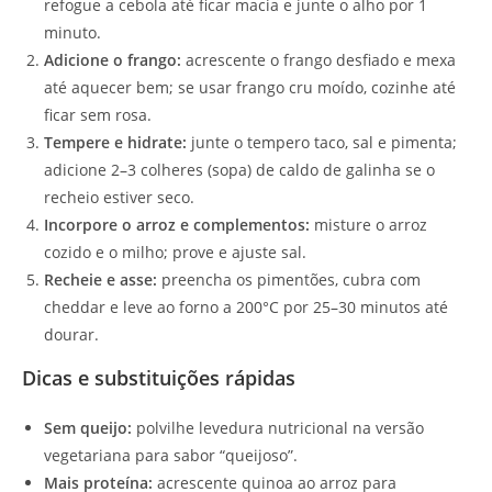
refogue a cebola até ficar macia e junte o alho por 1
minuto.
Adicione o frango:
acrescente o frango desfiado e mexa
até aquecer bem; se usar frango cru moído, cozinhe até
ficar sem rosa.
Tempere e hidrate:
junte o tempero taco, sal e pimenta;
adicione 2–3 colheres (sopa) de caldo de galinha se o
recheio estiver seco.
Incorpore o arroz e complementos:
misture o arroz
cozido e o milho; prove e ajuste sal.
Recheie e asse:
preencha os pimentões, cubra com
cheddar e leve ao forno a 200°C por 25–30 minutos até
dourar.
Dicas e substituições rápidas
Sem queijo:
polvilhe levedura nutricional na versão
vegetariana para sabor “queijoso”.
Mais proteína:
acrescente quinoa ao arroz para