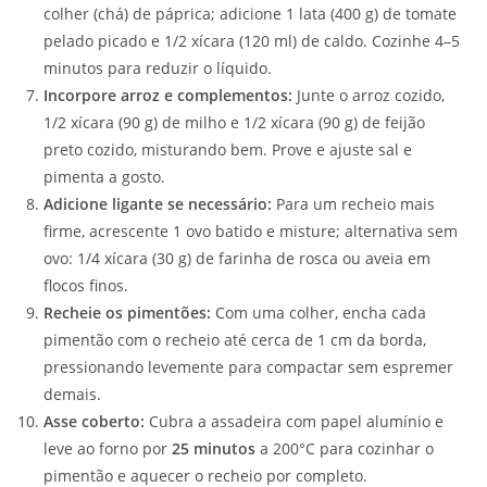
colher (chá) de páprica; adicione 1 lata (400 g) de tomate
pelado picado e 1/2 xícara (120 ml) de caldo. Cozinhe 4–5
minutos para reduzir o líquido.
Incorpore arroz e complementos:
Junte o arroz cozido,
1/2 xícara (90 g) de milho e 1/2 xícara (90 g) de feijão
preto cozido, misturando bem. Prove e ajuste sal e
pimenta a gosto.
Adicione ligante se necessário:
Para um recheio mais
firme, acrescente 1 ovo batido e misture; alternativa sem
ovo: 1/4 xícara (30 g) de farinha de rosca ou aveia em
flocos finos.
Recheie os pimentões:
Com uma colher, encha cada
pimentão com o recheio até cerca de 1 cm da borda,
pressionando levemente para compactar sem espremer
demais.
Asse coberto:
Cubra a assadeira com papel alumínio e
leve ao forno por
25 minutos
a 200°C para cozinhar o
pimentão e aquecer o recheio por completo.