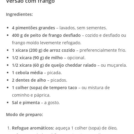
Versão com frango
Ingredientes:
4 pimentões grandes
– lavados, sem sementes.
400 g de peito de frango desfiado
– cozido e desfiado ou
frango moído levemente refogado.
1 xícara (200 g) de arroz cozido
– preferencialmente frio.
1/2 xícara (90 g) de milho
– opcional.
1/2 xícara (60 g) de queijo cheddar ralado
– ou muçarela.
1 cebola média
– picada.
2 dentes de alho
– picados.
1 colher (sopa) de tempero taco
– ou mistura de
cominho e páprica.
Sal e pimenta
– a gosto.
Modo de preparo:
Refogue aromáticos:
aqueça 1 colher (sopa) de óleo,