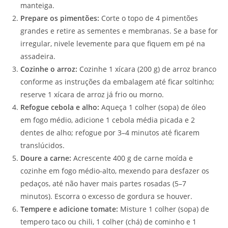
manteiga.
Prepare os pimentões:
Corte o topo de 4 pimentões
grandes e retire as sementes e membranas. Se a base for
irregular, nivele levemente para que fiquem em pé na
assadeira.
Cozinhe o arroz:
Cozinhe 1 xícara (200 g) de arroz branco
conforme as instruções da embalagem até ficar soltinho;
reserve 1 xícara de arroz já frio ou morno.
Refogue cebola e alho:
Aqueça 1 colher (sopa) de óleo
em fogo médio, adicione 1 cebola média picada e 2
dentes de alho; refogue por 3–4 minutos até ficarem
translúcidos.
Doure a carne:
Acrescente 400 g de carne moída e
cozinhe em fogo médio-alto, mexendo para desfazer os
pedaços, até não haver mais partes rosadas (5–7
minutos). Escorra o excesso de gordura se houver.
Tempere e adicione tomate:
Misture 1 colher (sopa) de
tempero taco ou chili, 1 colher (chá) de cominho e 1