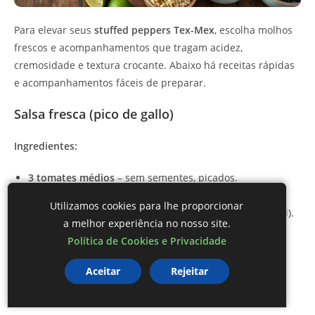
Para elevar seus
stuffed peppers Tex-Mex
, escolha molhos
frescos e acompanhamentos que tragam acidez,
cremosidade e textura crocante. Abaixo há receitas rápidas
e acompanhamentos fáceis de preparar.
Salsa fresca (pico de gallo)
Ingredientes:
3 tomates médios
– sem sementes, picados.
1/2 cebola roxa
– picada bem fina.
Utilizamos cookies para lhe proporcionar
1 pimenta jalapeño
– sem sementes e picada (opcional).
a melhor experiência no nosso site.
1/2 xícara de coentro
– picado.
Política de Cookies e Privacidade
Suco de 1 limão
Sal
– a gosto.
Aceitar
Rejeitar
Modo de preparo: