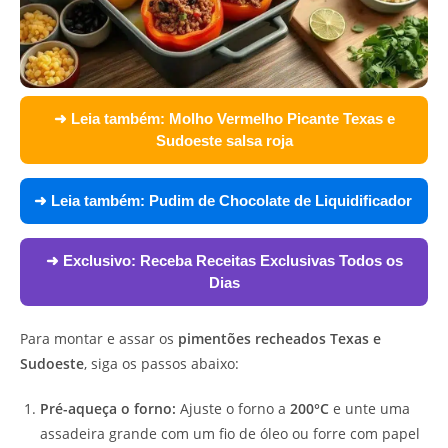
➜ Leia também:
Molho Vermelho Picante Texas e
Sudoeste salsa roja
➜ Leia também:
Pudim de Chocolate de Liquidificador
➜ Exclusivo:
Receba Receitas Exclusivas Todos os
Dias
Para montar e assar os
pimentões recheados Texas e
Sudoeste
, siga os passos abaixo:
Pré-aqueça o forno:
Ajuste o forno a
200°C
e unte uma
assadeira grande com um fio de óleo ou forre com papel