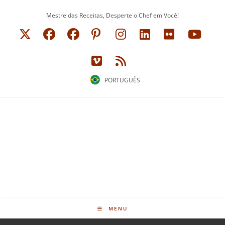
Ir
Mestre das Receitas, Desperte o Chef em Você!
para
o
conteúdo
PORTUGUÊS
MENU