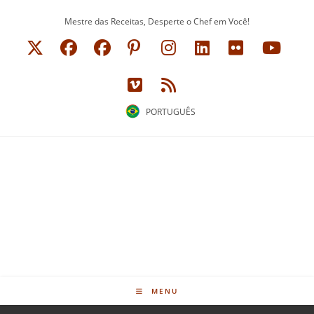
Ir
Mestre das Receitas, Desperte o Chef em Você!
para
o
conteúdo
PORTUGUÊS
MENU