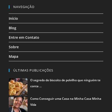
nova
nova
nova
nova
nova
nova
em
em
em
NAVEGAÇÃO
aba
aba
aba
aba
aba
aba
uma
uma
uma
Início
nova
nova
nova
aba
aba
aba
Blog
Entre em Contato
Sobre
Mapa
ÚLTIMAS PUBLICAÇÕES
O segredo do biscoito de polvilho que ninguém te
conta …
Como Conseguir uma Casa na Minha Casa Minha
Vida