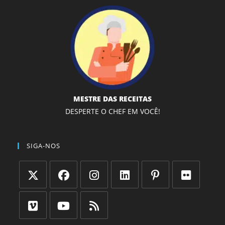
MESTRE DAS RECEITAS
DESPERTE O CHEF EM VOCÊ!
SIGA-NOS
Abre
Abre
Abre
Abre
Abre
Abre
em
em
em
em
em
em
uma
uma
uma
uma
uma
uma
Abre
Abre
Abre