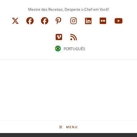
Ir
Mestre das Receitas, Desperte o Chef em Você!
para
o
conteúdo
PORTUGUÊS
MENU