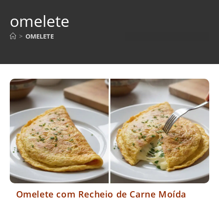
omelete
>
OMELETE
Omelete com Recheio de Carne Moída