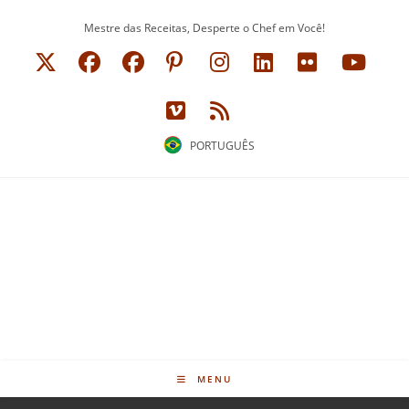
Ir
Mestre das Receitas, Desperte o Chef em Você!
para
o
conteúdo
PORTUGUÊS
MENU