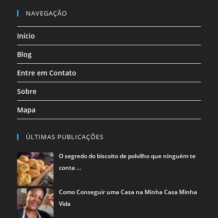
nova
nova
nova
nova
nova
nova
em
em
em
NAVEGAÇÃO
aba
aba
aba
aba
aba
aba
uma
uma
uma
Início
nova
nova
nova
aba
aba
aba
Blog
Entre em Contato
Sobre
Mapa
ÚLTIMAS PUBLICAÇÕES
O segredo do biscoito de polvilho que ninguém te
conta …
Como Conseguir uma Casa na Minha Casa Minha
Vida