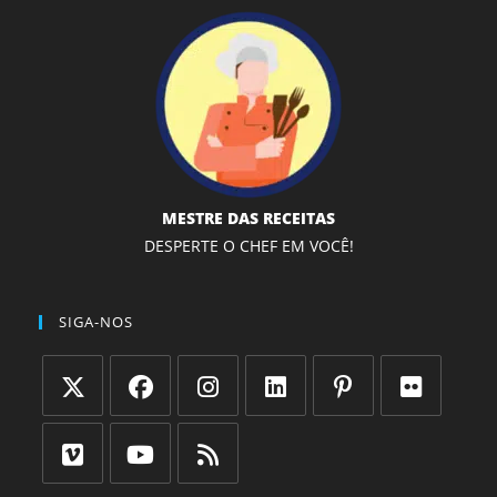
MESTRE DAS RECEITAS
DESPERTE O CHEF EM VOCÊ!
SIGA-NOS
Abre
Abre
Abre
Abre
Abre
Abre
em
em
em
em
em
em
uma
uma
uma
uma
uma
uma
Abre
Abre
Abre