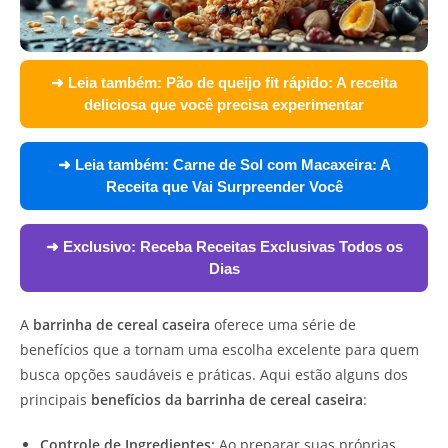
➜ Leia também:
Pão de queijo fit rápido: A receita
deliciosa que você precisa experimentar
➜ Leia também:
Carne de Sol com Macaxeira: A
Receita que Vai Surpreender Você
➜ Exclusivo:
Receba Receitas Exclusivas Todos os
Dias
A
barrinha de cereal caseira
oferece uma série de
benefícios que a tornam uma escolha excelente para quem
busca opções saudáveis e práticas. Aqui estão alguns dos
principais
benefícios da barrinha de cereal caseira
:
Controle de Ingredientes:
Ao preparar suas próprias