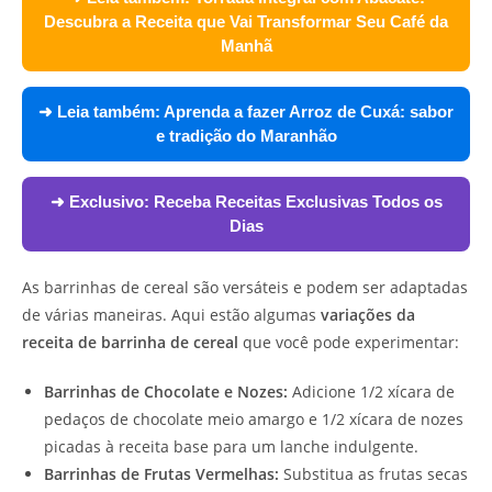
Descubra a Receita que Vai Transformar Seu Café da
Manhã
➜ Leia também:
Aprenda a fazer Arroz de Cuxá: sabor
e tradição do Maranhão
➜ Exclusivo:
Receba Receitas Exclusivas Todos os
Dias
As barrinhas de cereal são versáteis e podem ser adaptadas
de várias maneiras. Aqui estão algumas
variações da
receita de barrinha de cereal
que você pode experimentar:
Barrinhas de Chocolate e Nozes:
Adicione 1/2 xícara de
pedaços de chocolate meio amargo e 1/2 xícara de nozes
picadas à receita base para um lanche indulgente.
Barrinhas de Frutas Vermelhas:
Substitua as frutas secas