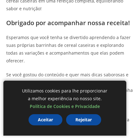
cereal caseiras em uma refeição completa, equilibrando
sabor e nutrição!
Obrigado por acompanhar nossa receita!
Esperamos que você tenha se divertido aprendendo a fazer
suas próprias barrinhas de cereal caseiras e explorando
todas as variações e acompanhamentos que elas podem
oferecer.
Se você gostou do conteúdo e quer mais dicas saborosas e
saudáveis, não esqueça de nos seguir nas redes sociais e
acompanhar o
Blog de Culinária Mestre das Receitas
! Venha
Utilizamos cookies para lhe proporcionar
fazer parte da nossa comunidade e fique por dentro de
a melhor experiência no nosso site.
novas receitas e dicas incríveis.
Política de Cookies e Privacidade
Junte-se a nós nesta deliciosa jornada culinária e descubra
Aceitar
Rejeitar
o prazer de cozinhar com o
Protal Mestre das Receitas
!