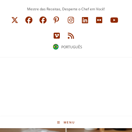
Ir
Mestre das Receitas, Desperte o Chef em Você!
para
o
conteúdo
PORTUGUÊS
MENU