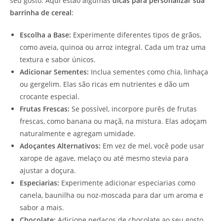
seu gosto. Aqui estão algumas
dicas para personalizar sua
barrinha de cereal
:
Escolha a Base:
Experimente diferentes tipos de grãos,
como aveia, quinoa ou arroz integral. Cada um traz uma
textura e sabor únicos.
Adicionar Sementes:
Inclua sementes como chia, linhaça
ou gergelim. Elas são ricas em nutrientes e dão um
crocante especial.
Frutas Frescas:
Se possível, incorpore purês de frutas
frescas, como banana ou maçã, na mistura. Elas adoçam
naturalmente e agregam umidade.
Adoçantes Alternativos:
Em vez de mel, você pode usar
xarope de agave, melaço ou até mesmo stevia para
ajustar a doçura.
Especiarias:
Experimente adicionar especiarias como
canela, baunilha ou noz-moscada para dar um aroma e
sabor a mais.
Chocolate:
Adicione pedaços de chocolate ao seu gosto,