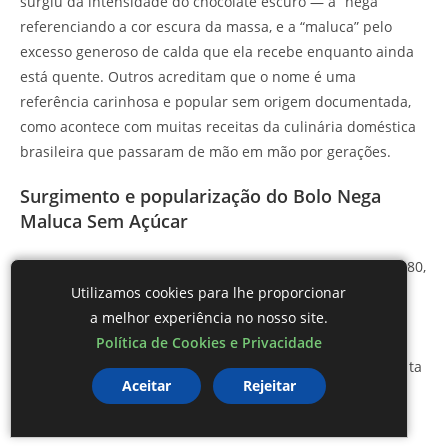
surgiu da intensidade do chocolate escuro — a “nega”
referenciando a cor escura da massa, e a “maluca” pelo
excesso generoso de calda que ela recebe enquanto ainda
está quente. Outros acreditam que o nome é uma
referência carinhosa e popular sem origem documentada,
como acontece com muitas receitas da culinária doméstica
brasileira que passaram de mão em mão por gerações.
Surgimento e popularização do Bolo Nega
Maluca Sem Açúcar
A receita provavelmente surgiu nas décadas de 1970 e 1980,
quando o achocolatado em pó ganhou as prateleiras dos
Utilizamos cookies para lhe proporcionar
supermercados brasileiros e entrou de vez na cozinha
a melhor experiência no nosso site.
caseira. A praticidade do liquidificador, que estava se
Política de Cookies e Privacidade
popularizando na época, completou a equação: uma receita
Aceitar
Rejeitar
rápida, barata e de resultado garantido que se espalhada
pelo boca a boca muito antes das redes sociais existirem.