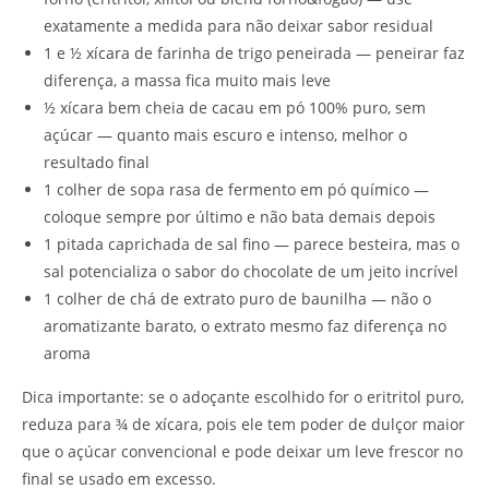
exatamente a medida para não deixar sabor residual
1 e ½ xícara de farinha de trigo peneirada — peneirar faz
diferença, a massa fica muito mais leve
½ xícara bem cheia de cacau em pó 100% puro, sem
açúcar — quanto mais escuro e intenso, melhor o
resultado final
1 colher de sopa rasa de fermento em pó químico —
coloque sempre por último e não bata demais depois
1 pitada caprichada de sal fino — parece besteira, mas o
sal potencializa o sabor do chocolate de um jeito incrível
1 colher de chá de extrato puro de baunilha — não o
aromatizante barato, o extrato mesmo faz diferença no
aroma
Dica importante: se o adoçante escolhido for o eritritol puro,
reduza para ¾ de xícara, pois ele tem poder de dulçor maior
que o açúcar convencional e pode deixar um leve frescor no
final se usado em excesso.