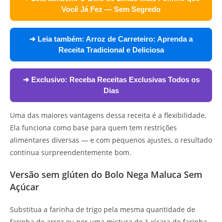
Você Já Fez — Sem Segredo
➜ Leia também:
Arroz de Carreteiro: Aprenda a
Receita Tradicional e Deliciosa
➜ Exclusivo:
Receba Receitas Exclusivas Todos os
Dias
Uma das maiores vantagens dessa receita é a flexibilidade.
Ela funciona como base para quem tem restrições
alimentares diversas — e com pequenos ajustes, o resultado
continua surpreendentemente bom.
Versão sem glúten do Bolo Nega Maluca Sem
Açúcar
Substitua a farinha de trigo pela mesma quantidade de
farinha de arroz ou por uma mistura de 1 xícara de farinha