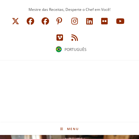
Ir
Mestre das Receitas, Desperte o Chef em Você!
para
o
conteúdo
PORTUGUÊS
MENU