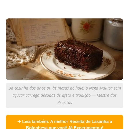
Da cozinha dos anos 80 às mesas de hoje: a Nega Maluca sem
açúcar carrega décadas de afeto e tradição — Mestre das
Receitas
➜ Leia também:
A melhor Receita de Lasanha a
Bolonhesa que você Já Experimentou!