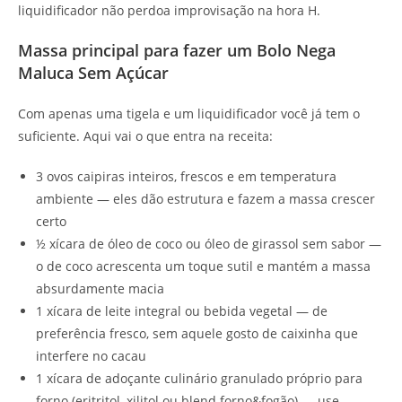
liquidificador não perdoa improvisação na hora H.
Massa principal para fazer um Bolo Nega
Maluca Sem Açúcar
Com apenas uma tigela e um liquidificador você já tem o
suficiente. Aqui vai o que entra na receita:
3 ovos caipiras inteiros, frescos e em temperatura
ambiente — eles dão estrutura e fazem a massa crescer
certo
½ xícara de óleo de coco ou óleo de girassol sem sabor —
o de coco acrescenta um toque sutil e mantém a massa
absurdamente macia
1 xícara de leite integral ou bebida vegetal — de
preferência fresco, sem aquele gosto de caixinha que
interfere no cacau
1 xícara de adoçante culinário granulado próprio para
forno (eritritol, xilitol ou blend forno&fogão) — use