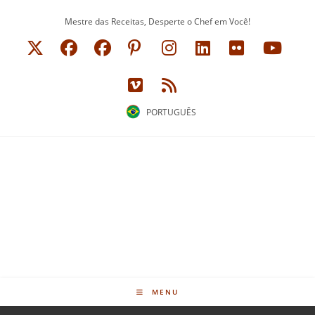
Ir
Mestre das Receitas, Desperte o Chef em Você!
para
o
conteúdo
PORTUGUÊS
MENU