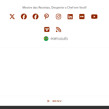
Ir
Mestre das Receitas, Desperte o Chef em Você!
para
o
conteúdo
PORTUGUÊS
MENU