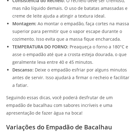
Consistência do Recheio:
O recheio deve ser cremoso,
mas não líquido demais. O uso de batatas amassadas e
creme de leite ajuda a atingir a textura ideal.
Montagem:
Ao montar o empadão, faça cortes na massa
superior para permitir que o vapor escape durante o
cozimento. Isso evita que a massa fique encharcada.
TEMPERATURA DO FORNO:
Preaqueça o forno a 180°C e
asse o empadão até que a crosta esteja dourada, o que
geralmente leva entre 40 e 45 minutos.
Descanso:
Deixe o empadão esfriar por alguns minutos
antes de servir. Isso ajudará a firmar o recheio e facilitar
a fatiar.
Seguindo essas dicas, você poderá desfrutar de um
empadão de bacalhau com sabores incríveis e uma
apresentação de fazer água na boca!
Variações do Empadão de Bacalhau