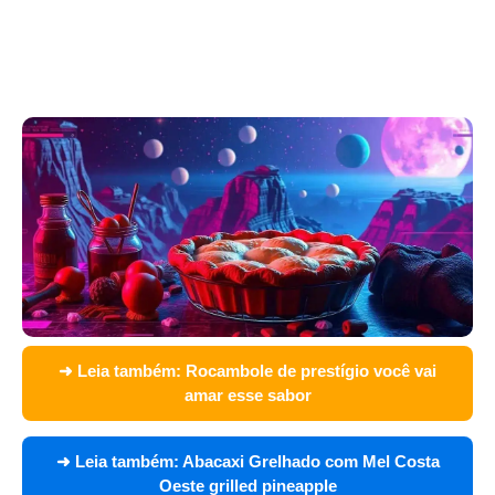
➜ Leia também:
Rocambole de prestígio você vai
amar esse sabor
➜ Leia também:
Abacaxi Grelhado com Mel Costa
Oeste grilled pineapple