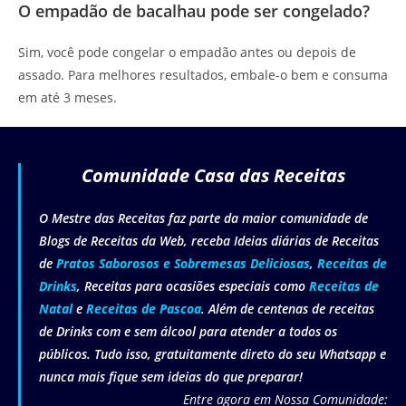
O empadão de bacalhau pode ser congelado?
Sim, você pode congelar o empadão antes ou depois de
assado. Para melhores resultados, embale-o bem e consuma
em até 3 meses.
Comunidade Casa das Receitas
O Mestre das Receitas faz parte da maior comunidade de
Blogs de Receitas da Web, receba Ideias diárias de Receitas
de
Pratos Saborosos e Sobremesas Deliciosas
,
Receitas de
Drinks
, Receitas para ocasiões especiais como
Receitas de
Natal
e
Receitas de Pascoa
. Além de centenas de receitas
de Drinks com e sem álcool para atender a todos os
públicos. Tudo isso, gratuitamente direto do seu Whatsapp e
nunca mais fique sem ideias do que preparar!
Entre agora em Nossa Comunidade: