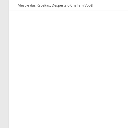
Ir
Mestre das Receitas, Desperte o Chef em Você!
para
o
conteúdo