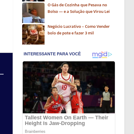
O Gás de Cozinha que Pesava no
,
Bolso — e a Solução que Virou Lei
Negócio Lucrativo – Como Vender
bolo de pote e fazer 3 mil