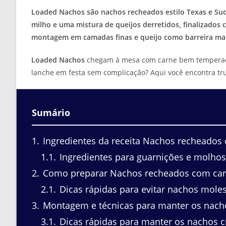
leitura:
Loaded Nachos são nachos recheados estilo Texas e Sud
milho e uma mistura de queijos derretidos, finalizados 
montagem em camadas finas e queijo como barreira ma
Loaded Nachos
chegam à mesa com carne bem temperada e
lanche em festa sem complicação? Aqui você encontra truq
Sumário
1
Ingredientes da receita Nachos recheados 
1.1
Ingredientes para guarnições e molhos
2
Como preparar Nachos recheados com carn
2.1
Dicas rápidas para evitar nachos mole
3
Montagem e técnicas para manter os nach
3.1
Dicas rápidas para manter os nachos c