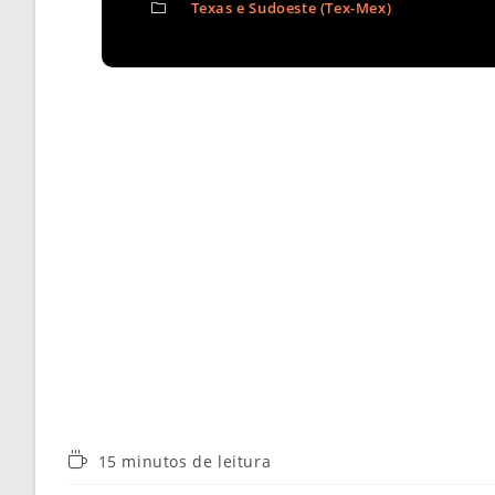
Texas e Sudoeste (Tex-Mex)
Tempo
15 minutos de leitura
de