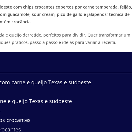
oeste com chips crocantes cobertos por carne temperada, feijão
com guacamole, sour cream, pico de gallo e jalapeños; técnica de
ntém crocância.
 queijo derretido, perfeitos para dividir. Quer transformar um
ues práticos, passo a passo e ideias para variar a receita.
com carne e queijo Texas e sudoeste
e e queijo Texas e sudoeste
s
os crocantes
rocantes