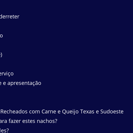
derreter
so
)
erviço
e e apresentação
 Recheados com Carne e Queijo Texas e Sudoeste
ara fazer estes nachos?
les?