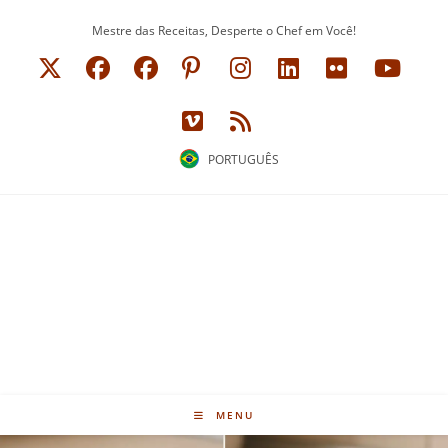
Ir
Mestre das Receitas, Desperte o Chef em Você!
para
o
conteúdo
PORTUGUÊS
MENU