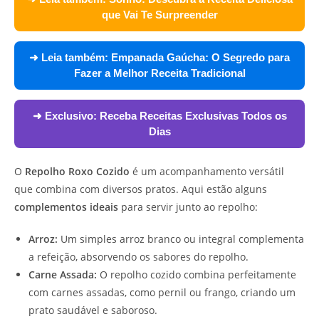
que Vai Te Surpreender
➜ Leia também:
Empanada Gaúcha: O Segredo para
Fazer a Melhor Receita Tradicional
➜ Exclusivo:
Receba Receitas Exclusivas Todos os
Dias
O
Repolho Roxo Cozido
é um acompanhamento versátil
que combina com diversos pratos. Aqui estão alguns
complementos ideais
para servir junto ao repolho:
Arroz:
Um simples arroz branco ou integral complementa
a refeição, absorvendo os sabores do repolho.
Carne Assada:
O repolho cozido combina perfeitamente
com carnes assadas, como pernil ou frango, criando um
prato saudável e saboroso.