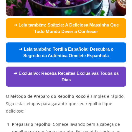
➜ Leia também:
Spätzle: A Deliciosa Massinha Que
Todo Mundo Deveria Conhecer
➜ Leia também:
Tortilla Española: Descubra o
Segredo da Autêntica Omelete Espanhola
➜ Exclusivo:
Receba Receitas Exclusivas Todos os
Dias
O
Método de Preparo do Repolho Roxo
é simples e rápido.
Siga estas etapas para garantir que seu repolho fique
delicioso:
Preparar o repolho:
Comece lavando bem a cabeça de
repolho roxo em água corrente. Em seguida, corte-a ao