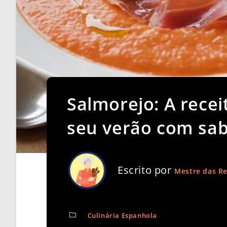
Salmorejo: A recei
seu verão com sab
Escrito por
Mestre das Re
Culinária Espanhola