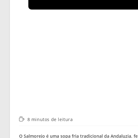
Tempo
8 minutos de leitura
de
leitura:
O Salmorejo é uma sopa fria tradicional da Andaluzia, fe