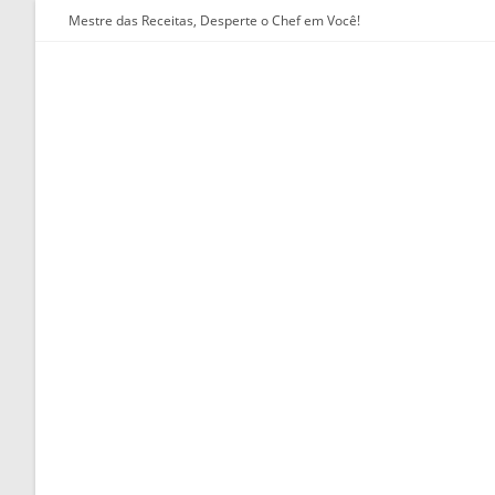
Ir
Mestre das Receitas, Desperte o Chef em Você!
para
o
conteúdo