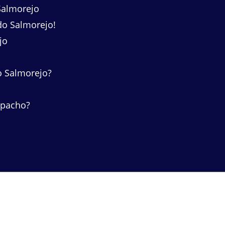
Salmorejo
do Salmorejo!
jo
o Salmorejo?
zpacho?