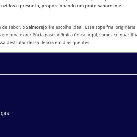
cozidos e presunto, proporcionando um prato saboroso e
a de sabor, o
Salmorejo
é a escolha ideal. Essa sopa fria, originária
ndo em uma experiência gastronômica única. Aqui, vamos compartilh
sa desfrutar dessa delícia em dias quentes.
nças