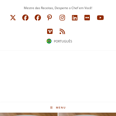
Ir
Mestre das Receitas, Desperte o Chef em Você!
para
o
conteúdo
PORTUGUÊS
MENU