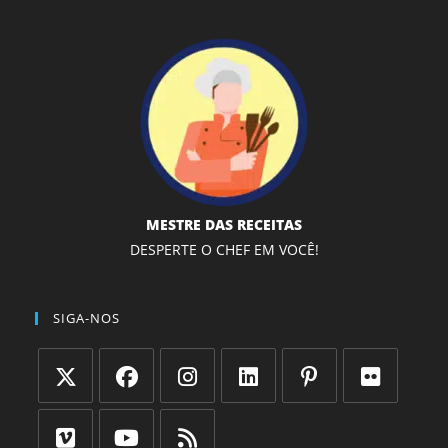
MESTRE DAS RECEITAS
DESPERTE O CHEF EM VOCÊ!
SIGA-NOS
Abre
Abre
Abre
Abre
Abre
Abre
em
em
em
em
em
em