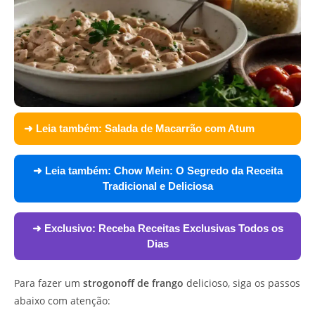
➜ Leia também:
Salada de Macarrão com Atum
➜ Leia também:
Chow Mein: O Segredo da Receita
Tradicional e Deliciosa
➜ Exclusivo:
Receba Receitas Exclusivas Todos os
Dias
Para fazer um
strogonoff de frango
delicioso, siga os passos
abaixo com atenção: