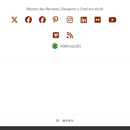
Ir
Mestre das Receitas, Desperte o Chef em Você!
para
o
conteúdo
PORTUGUÊS
MENU