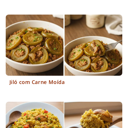
Jiló com Carne Moída