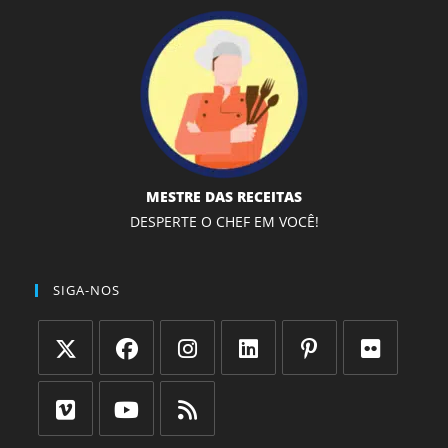
MESTRE DAS RECEITAS
DESPERTE O CHEF EM VOCÊ!
SIGA-NOS
Abre
Abre
Abre
Abre
Abre
Abre
em
em
em
em
em
em
uma
uma
uma
uma
uma
uma
Abre
Abre
Abre