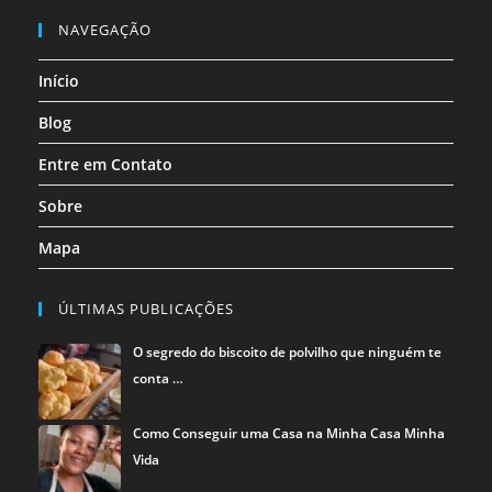
nova
nova
nova
nova
nova
nova
em
em
em
NAVEGAÇÃO
aba
aba
aba
aba
aba
aba
uma
uma
uma
Início
nova
nova
nova
aba
aba
aba
Blog
Entre em Contato
Sobre
Mapa
ÚLTIMAS PUBLICAÇÕES
O segredo do biscoito de polvilho que ninguém te
conta …
Como Conseguir uma Casa na Minha Casa Minha
Vida