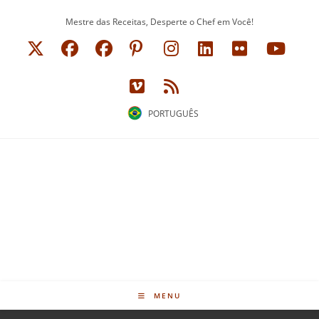
Ir
Mestre das Receitas, Desperte o Chef em Você!
para
o
conteúdo
PORTUGUÊS
MENU