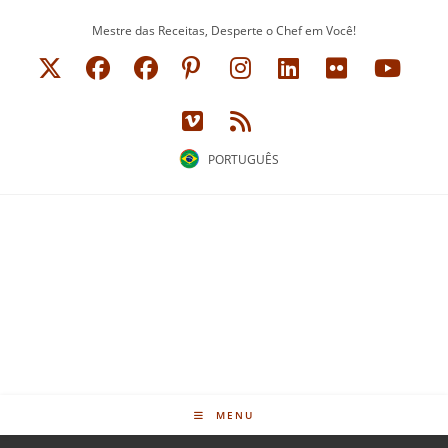
Ir
Mestre das Receitas, Desperte o Chef em Você!
para
o
conteúdo
PORTUGUÊS
MENU