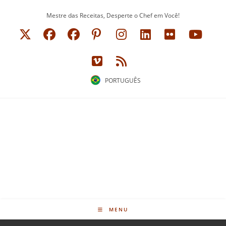
Ir
Mestre das Receitas, Desperte o Chef em Você!
para
o
conteúdo
PORTUGUÊS
MENU