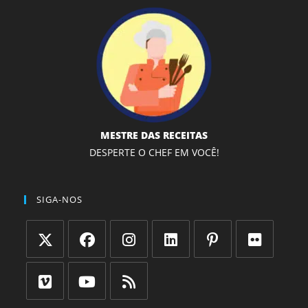
MESTRE DAS RECEITAS
DESPERTE O CHEF EM VOCÊ!
SIGA-NOS
Abre
Abre
Abre
Abre
Abre
Abre
em
em
em
em
em
em
uma
uma
uma
uma
uma
uma
Abre
Abre
Abre