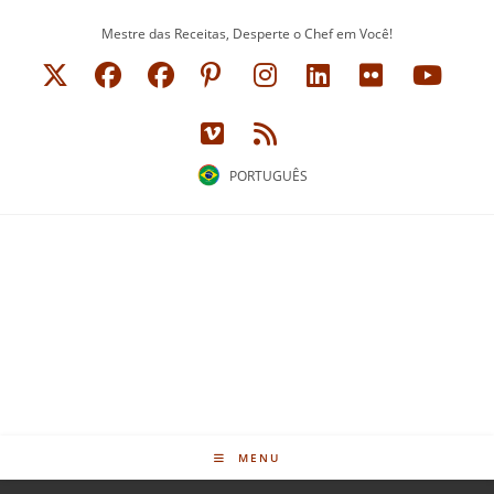
Ir
Mestre das Receitas, Desperte o Chef em Você!
para
o
conteúdo
PORTUGUÊS
MENU