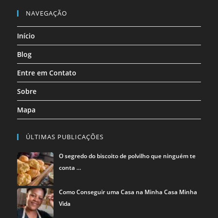
nova
nova
nova
nova
nova
nova
em
em
em
NAVEGAÇÃO
aba
aba
aba
aba
aba
aba
uma
uma
uma
Início
nova
nova
nova
aba
aba
aba
Blog
Entre em Contato
Sobre
Mapa
ÚLTIMAS PUBLICAÇÕES
O segredo do biscoito de polvilho que ninguém te
conta …
Como Conseguir uma Casa na Minha Casa Minha
Vida