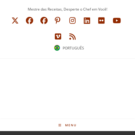
Ir
Mestre das Receitas, Desperte o Chef em Você!
para
o
conteúdo
PORTUGUÊS
MENU