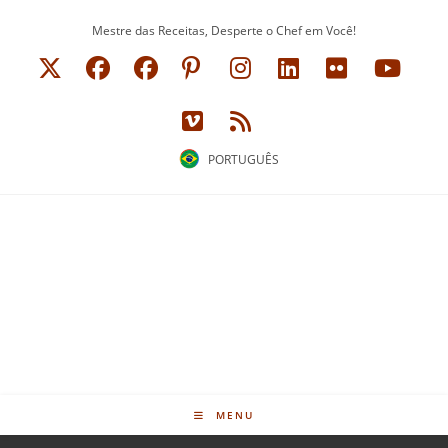
Ir
Mestre das Receitas, Desperte o Chef em Você!
para
o
conteúdo
PORTUGUÊS
MENU